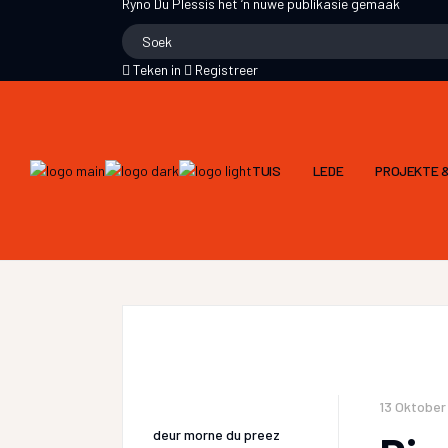
Ryno Du Plessis
het ‘n nuwe publikasie gemaak
Teken in
Registreer
TUIS
LEDE
PROJEKTE &
13 Oktober
deur
morne du preez