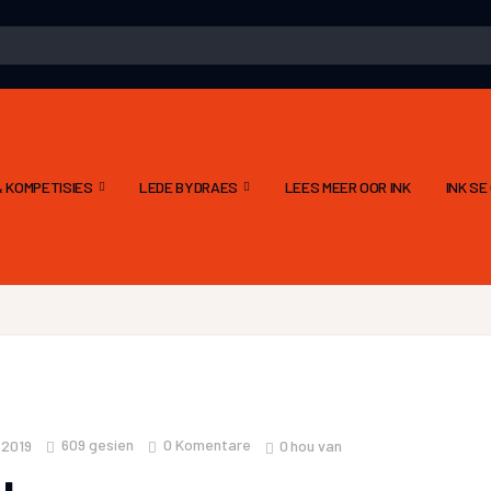
 KOMPETISIES
LEDE BYDRAES
LEES MEER OOR INK
INK S
609
gesien
0 Komentare
0
hou van
 2019