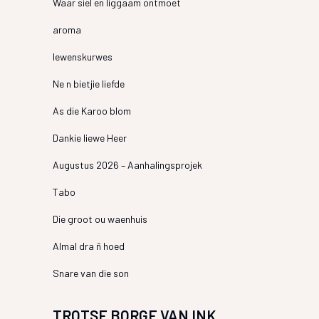
Waar siel en liggaam ontmoet
aroma
lewenskurwes
Ne n bietjie liefde
As die Karoo blom
Dankie liewe Heer
Augustus 2026 – Aanhalingsprojek
Tabo
Die groot ou waenhuis
Almal dra ñ hoed
Snare van die son
TROTSE BORGE VAN INK