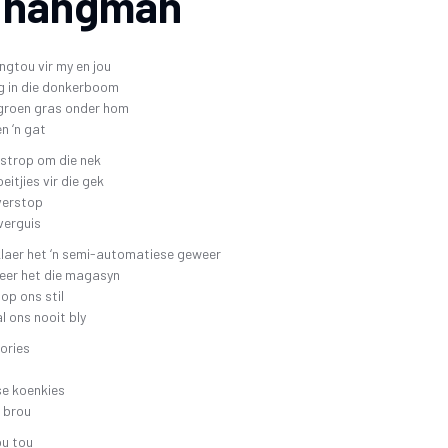
 hangman
angtou vir my en jou
g in die donkerboom
 groen gras onder hom
en ‘n gat
gstrop om die nek
eitjies vir die gek
verstop
verguis
klaer het ‘n semi-automatiese geweer
veer het die magasyn
 op ons stil
l ons nooit bly
ories
se koenkies
l brou
ou tou