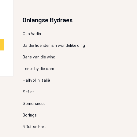
Onlangse Bydraes
Quo Vadis
Ja die hoender is n wondelike ding
Dans van die wind
Lente by die dam
Halfvol in Italië
Sefier
Somersneeu
Dorings
ñ Duitse hart