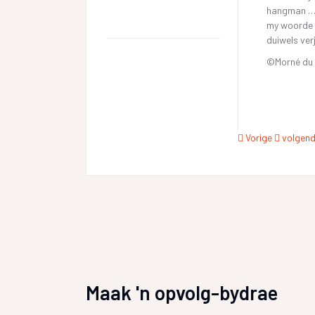
hangman 
my woorde 
duiwels ver
©Morné du 
Vorige
volgen
Maak 'n opvolg-bydrae