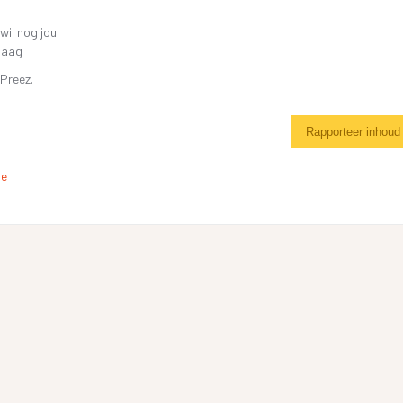
…
wil nog jou
jaag
Preez.
Rapporteer inhoud
de