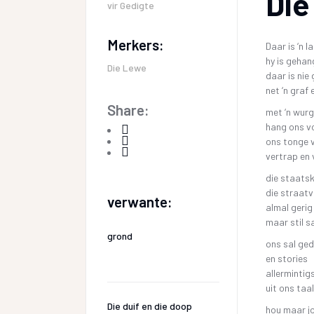
Die
vir
Gedigte
Merkers:
Daar is ‘n l
hy is gehan
Die Lewe
daar is nie
net ‘n graf 
Share:
met ‘n wur
hang ons vo
ons tonge 
vertrap en 
die staats
die straat
verwante:
almal gerig
maar stil sa
grond
ons sal ged
en stories
allermintig
uit ons taa
Die duif en die doop
hou maar j