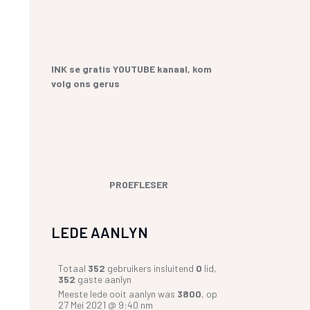
INK se gratis YOUTUBE kanaal, kom
volg ons gerus
PROEFLESER
LEDE AANLYN
Totaal
352
gebruikers insluitend
0
lid,
352
gaste aanlyn
Meeste lede ooit aanlyn was
3800
, op
27 Mei 2021 @ 9:40 nm