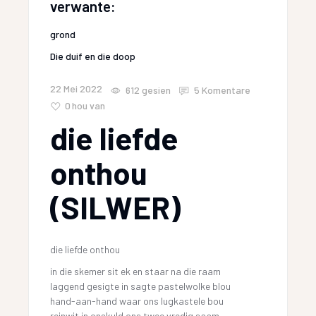
verwante:
grond
Die duif en die doop
22 Mei 2022
612
gesien
5 Komentare
0
hou van
die liefde
onthou
(SILWER)
die liefde onthou
in die skemer sit ek en staar na die raam
laggend gesigte in sagte pastelwolke blou
hand-aan-hand waar ons lugkastele bou
reinwit in onskuld ons twee vredig saam