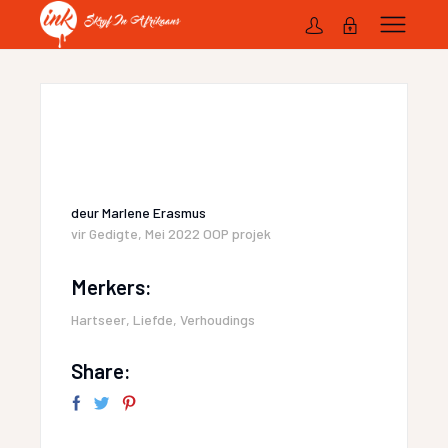
deur
Marlene Erasmus
vir
Gedigte
,
Mei 2022 OOP projek
Merkers:
Hartseer
,
Liefde
,
Verhoudings
Share: