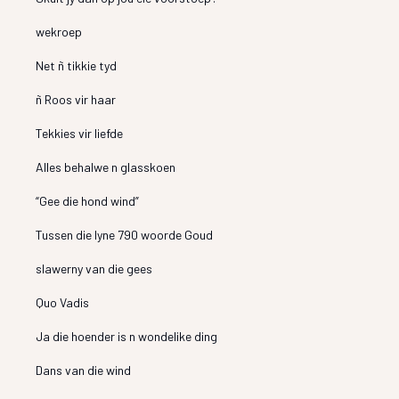
wekroep
Net ñ tikkie tyd
ñ Roos vir haar
Tekkies vir liefde
Alles behalwe n glasskoen
“Gee die hond wind”
Tussen die lyne 790 woorde Goud
slawerny van die gees
Quo Vadis
Ja die hoender is n wondelike ding
Dans van die wind