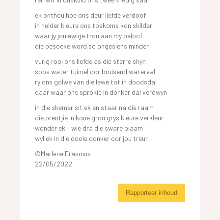
ek onthou hoe ons deur liefde verdoof
in helder kleure ons toekoms kon skilder
waar jy jou ewige trou aan my beloof
die besoeke word so ongesiens minder
vurig rooi ons liefde as die sterre skyn
soos water tuimel oor bruisend waterval
ry ons golwe van die lewe tot in doodsdal
daar waar ons sprokie in donker dal verdwyn
in die skemer sit ek en staar na die raam
die prentjie in koue grou grys kleure verkleur
wonder ek – wie dra die sware blaam
wyl ek in die dooie donker oor jou treur
©Marlene Erasmus
22/05/2022
Rapporteer inhoud