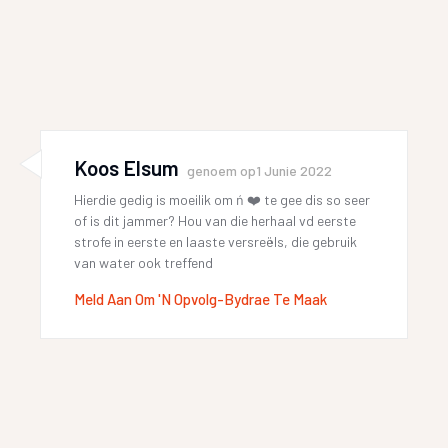
Koos Elsum
genoem op
1 Junie 2022
Hierdie gedig is moeilik om ń ❤️ te gee dis so seer
of is dit jammer? Hou van die herhaal vd eerste
strofe in eerste en laaste versreëls, die gebruik
van water ook treffend
Meld Aan Om 'n Opvolg-Bydrae Te Maak