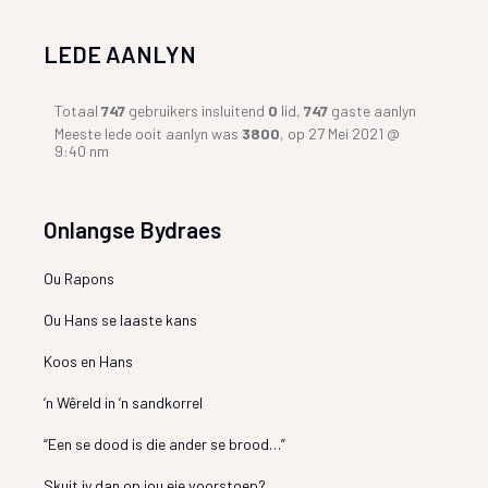
LEDE AANLYN
Totaal
747
gebruikers insluitend
0
lid,
747
gaste aanlyn
Meeste lede ooit aanlyn was
3800
, op 27 Mei 2021 @
9:40 nm
Onlangse Bydraes
Ou Rapons
Ou Hans se laaste kans
Koos en Hans
’n Wêreld in ’n sandkorrel
“Een se dood is die ander se brood…”
Skuit jy dan op jou eie voorstoep?