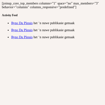
[joinup_core_top_members columns=”1″ space=”no” max_members=”3″
behavior=”columns” columns_responsive=”predefined”]
Activity Feed
Ryno Du Plessis
het ‘n nuwe publikasie gemaak
Ryno Du Plessis
het ‘n nuwe publikasie gemaak
Ryno Du Plessis
het ‘n nuwe publikasie gemaak