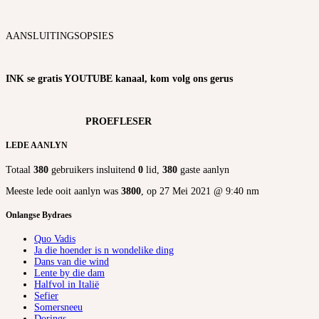
AANSLUITINGSOPSIES
INK se gratis YOUTUBE kanaal, kom volg ons gerus
PROEFLESER
LEDE AANLYN
Totaal
380
gebruikers insluitend
0
lid,
380
gaste aanlyn
Meeste lede ooit aanlyn was
3800
, op 27 Mei 2021 @ 9:40 nm
Onlangse Bydraes
Quo Vadis
Ja die hoender is n wondelike ding
Dans van die wind
Lente by die dam
Halfvol in Italië
Sefier
Somersneeu
Dorings