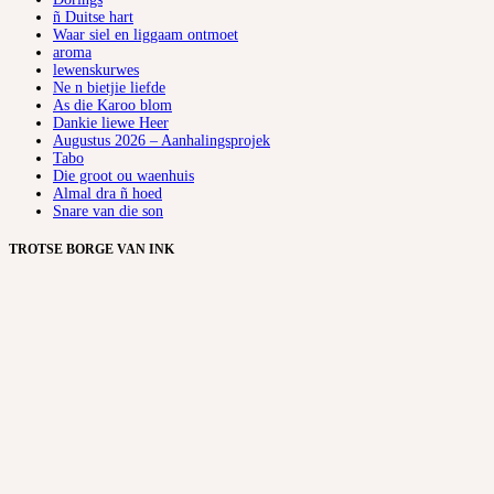
ñ Duitse hart
Waar siel en liggaam ontmoet
aroma
lewenskurwes
Ne n bietjie liefde
As die Karoo blom
Dankie liewe Heer
Augustus 2026 – Aanhalingsprojek
Tabo
Die groot ou waenhuis
Almal dra ñ hoed
Snare van die son
TROTSE BORGE VAN INK