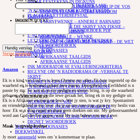
SKRYF
LEESTEKENS IN DIGKUNS
IDIOME EN GESEGDES IN AFRIKAANS
SO SKRYF JY ‘N LIMERICK – PHILIP DE VOS
‘N KOPKRAPPERY OOR KOPPELTEKENS
STOF EN TEGNIEK – GERT STRYDOM
PLAGIAAT/LETTERDIEFSTAL
SKRYFKUNS
WOORDEBOEKE
Details:
*
4 SKRYFWENKE – ANNERLE BARNARD
WOORDEBOEK – WAT
101 WENKE VIR DIE SKRYF VAN FIKSIE –
DRIETALIGE IDOOM WOORDEBOEK PDF
DEUR ELIZE PARKER
E-WOORDEBOEKE
KORTVERHALE – WENKE
LETTERKUNDIGE TERME WOORDEBOEK
HOE OM ‘N GRILSTORIE TE SKRYF – DE WET
DIGNET WOORDEBOEK
HUGO
Handig verslag
SKENKINGS & DONASIES
TAALGIDSE
Vorige
volgende
BOEKWINKEL
AFRIKAANSE TAALGIDS
AFRIKAANSE TAALGIDS
INK MODERATOR SE EVALUERINGSKRITERIA
Amazon
RIGLYNE OM ‘N RADIODRAMA OF -VERHAAL TE
SKRYF
Ek is n kind van God en is Jesus Christus my alles. Ek baie ingesteld op die
IDIOME EN GESEGDES IN AFRIKAANS
waarheid en is heeltemal gekant teen leuens. Opregtheid en Eerlikheid is n
‘N KOPKRAPPERY OOR KOPPELTEKENS
passie by my. So wat ek in my gedigte en stories bring, is op die waarheid
PLAGIAAT/LETTERDIEFSTAL
gebaseer. Alles wat my in die lewe geraak het, bring ek in my gedigte uit.
WOORDEBOEKE
Ek is n Afrikaner en murg en been. Wat jy sien, is wat jy kry. Spontaniteit
WOORDEBOEK – WAT
en vriendelikheid is my lewe. As jy op my tone trap, gaan jy my beslis van
DRIETALIGE IDOOM WOORDEBOEK PDF
hoor. Ek se n ding reguit en draai geen doekies om nie. My gehoorsaamheid
E-WOORDEBOEKE
word aan God die Eer gegee, want Hy is in beheer van my Lewe.
LETTERKUNDIGE TERME WOORDEBOEK
DIGNET WOORDEBOEK
Maak 'n opvolg-bydrae
SKENKINGS & DONASIES
BOEKWINKEL
Jy moet
aangemeld
wees om 'n kommentaar te plaas.