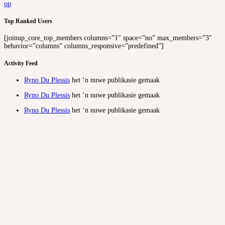
op
Top Ranked Users
[joinup_core_top_members columns=”1″ space=”no” max_members=”3″
behavior=”columns” columns_responsive=”predefined”]
Activity Feed
Ryno Du Plessis
het ‘n nuwe publikasie gemaak
Ryno Du Plessis
het ‘n nuwe publikasie gemaak
Ryno Du Plessis
het ‘n nuwe publikasie gemaak