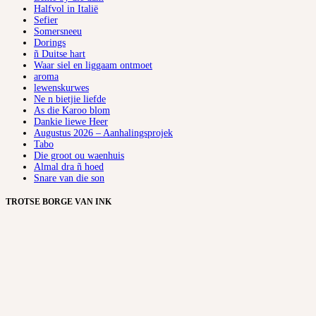
Halfvol in Italië
Sefier
Somersneeu
Dorings
ñ Duitse hart
Waar siel en liggaam ontmoet
aroma
lewenskurwes
Ne n bietjie liefde
As die Karoo blom
Dankie liewe Heer
Augustus 2026 – Aanhalingsprojek
Tabo
Die groot ou waenhuis
Almal dra ñ hoed
Snare van die son
TROTSE BORGE VAN INK