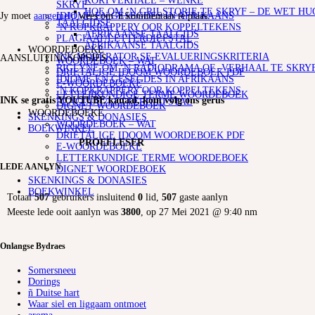
KORTVERHALE – WENKE
SKRYF
HOE OM ‘N GRILSTORIE TE SKRYF – DE WET HU
IDIOME EN GESEGDES IN AFRIKAANS
Jy moet
aangemeld
wees om 'n kommentaar te plaas.
TAALGIDSE
‘N KOPKRAPPERY OOR KOPPELTEKENS
AFRIKAANSE TAALGIDS
PLAGIAAT/LETTERDIEFSTAL
AFRIKAANSE TAALGIDS
WOORDEBOEKE
INK MODERATOR SE EVALUERINGSKRITERIA
AANSLUITINGSOPSIES
WOORDEBOEK – WAT
RIGLYNE OM ‘N RADIODRAMA OF -VERHAAL TE SKRY
DRIETALIGE IDOOM WOORDEBOEK PDF
IDIOME EN GESEGDES IN AFRIKAANS
E-WOORDEBOEKE
‘N KOPKRAPPERY OOR KOPPELTEKENS
LETTERKUNDIGE TERME WOORDEBOEK
INK se gratis YOUTUBE kanaal, kom volg ons gerus
PLAGIAAT/LETTERDIEFSTAL
DIGNET WOORDEBOEK
WOORDEBOEKE
SKENKINGS & DONASIES
WOORDEBOEK – WAT
BOEKWINKEL
DRIETALIGE IDOOM WOORDEBOEK PDF
PROEFLESER
E-WOORDEBOEKE
LETTERKUNDIGE TERME WOORDEBOEK
LEDE AANLYN
DIGNET WOORDEBOEK
SKENKINGS & DONASIES
BOEKWINKEL
Totaal
507
gebruikers insluitend
0
lid,
507
gaste aanlyn
Meeste lede ooit aanlyn was
3800
, op 27 Mei 2021 @ 9:40 nm
Onlangse Bydraes
Somersneeu
Dorings
ñ Duitse hart
Waar siel en liggaam ontmoet