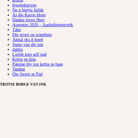
aroma
lewenskurwes
Ne n bietjie liefde
As die Karoo blom
Dankie liewe Heer
Augustus 2026 – Aanhalingsprojek
Tabo
Die groot ou waenhuis
Almal dra ñ hoed
Snare van die son
dahlia
Liefde kies self pad
Kettie en klip
Pakslae bly tog kettie se baas
Vandag
Die Storie se Pad
TROTSE BORGE VAN INK