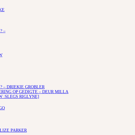
KE
? –
W
? – DRIEKIE GROBLER
ING OP GEDIGTE – DEUR MILLA
W :SLEGS RIGLYNE]
GO
ELIZE PARKER