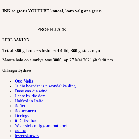
INK se gratis YOUTUBE kanaal, kom volg ons gerus
PROEFLESER
LEDE AANLYN
Totaal
360
gebruikers insluitend
0
lid,
360
gaste aanlyn
Meeste lede ooit aanlyn was
3800
, op 27 Mei 2021 @ 9:40 nm
Onlangse Bydraes
Quo Vadis
Ja die hoender is n wondelike ding
Dans van die wind
Lente by die dam
Halfvol in Italië
Sefier
Somersneeu
Dorings
ñ Duitse hart
Waar siel en liggaam ontmoet
aroma
lewenskurwes