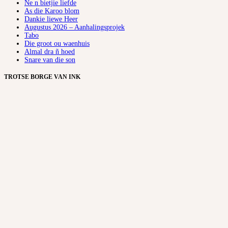
Ne n bietjie liefde
As die Karoo blom
Dankie liewe Heer
Augustus 2026 – Aanhalingsprojek
Tabo
Die groot ou waenhuis
Almal dra ñ hoed
Snare van die son
TROTSE BORGE VAN INK