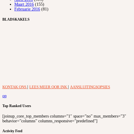
Maart 2016
(155)
Februarie 2016
(81)
BLADSKAKELS
KONTAK ONS
|
LEES MEER OOR INK
|
AANSLUITINGSOPSIES
op
Top Ranked Users
[joinup_core_top_members columns=”1″ space=”no” max_members=”3″
behavior=”columns” columns_responsive=”predefined”]
Activity Feed