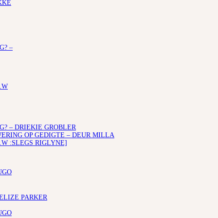
KKE
G? –
.W
G? – DRIEKIE GROBLER
RING OP GEDIGTE – DEUR MILLA
.W :SLEGS RIGLYNE]
UGO
 ELIZE PARKER
UGO