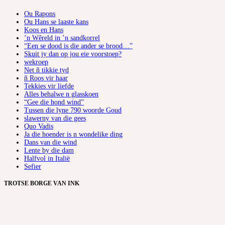
Ou Rapons
Ou Hans se laaste kans
Koos en Hans
’n Wêreld in ’n sandkorrel
“Een se dood is die ander se brood…”
Skuit jy dan op jou eie voorstoep?
wekroep
Net ñ tikkie tyd
ñ Roos vir haar
Tekkies vir liefde
Alles behalwe n glasskoen
“Gee die hond wind”
Tussen die lyne 790 woorde Goud
slawerny van die gees
Quo Vadis
Ja die hoender is n wondelike ding
Dans van die wind
Lente by die dam
Halfvol in Italië
Sefier
TROTSE BORGE VAN INK