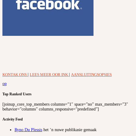
KONTAK ONS
|
LEES MEER OOR INK
|
AANSLUITINGSOPSIES
op
Top Ranked Users
[joinup_core_top_members columns=”1″ space=”no” max_members=”3″
behavior=”columns” columns_responsive=”predefined”]
Activity Feed
Ryno Du Plessis
het ‘n nuwe publikasie gemaak