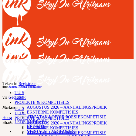
Teken in
Registreer
deur
Janetta-Helena Boonzaaier
TUIS
vir
Gedigte
LEDE
PROJEKTE & KOMPETISIES
AUGUSTUS 2026 – AANHALINGSPROJEK
Merkers:
TUIS
EKSTERNE KOMPETISIES
LEDE
ATKV-TAK LOERIE POËSIEKOMPETISIE
Hoop
PROJEKTE & KOMPETISIES
LEDE BYDRAES
Share:
AUGUSTUS 2026 – AANHALINGSPROJEK
GEDIGTE
EKSTERNE KOMPETISIES
VERHALE – ALGEMEEN
ATKV-TAK LOERIE POËSIEKOMPETISIE