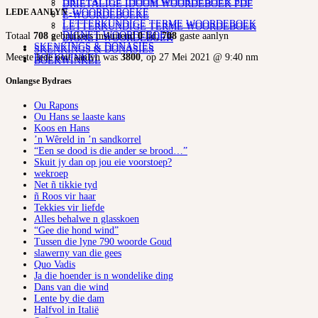
DRIETALIGE IDOOM WOORDEBOEK PDF
DRIETALIGE IDOOM WOORDEBOEK PDF
E-WOORDEBOEKE
LEDE AANLYN
E-WOORDEBOEKE
LETTERKUNDIGE TERME WOORDEBOEK
LETTERKUNDIGE TERME WOORDEBOEK
DIGNET WOORDEBOEK
Totaal
708
gebruikers insluitend
0
lid,
708
gaste aanlyn
DIGNET WOORDEBOEK
SKENKINGS & DONASIES
SKENKINGS & DONASIES
Meeste lede ooit aanlyn was
3800
, op 27 Mei 2021 @ 9:40 nm
BOEKWINKEL
BOEKWINKEL
Onlangse Bydraes
Ou Rapons
Ou Hans se laaste kans
Koos en Hans
’n Wêreld in ’n sandkorrel
“Een se dood is die ander se brood…”
Skuit jy dan op jou eie voorstoep?
wekroep
Net ñ tikkie tyd
ñ Roos vir haar
Tekkies vir liefde
Alles behalwe n glasskoen
“Gee die hond wind”
Tussen die lyne 790 woorde Goud
slawerny van die gees
Quo Vadis
Ja die hoender is n wondelike ding
Dans van die wind
Lente by die dam
Halfvol in Italië