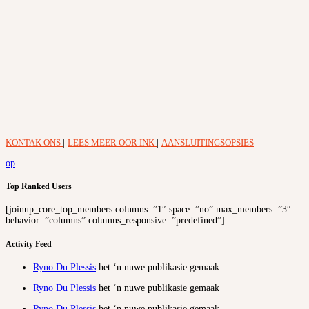
KONTAK ONS
|
LEES MEER OOR INK
|
AANSLUITINGSOPSIES
op
Top Ranked Users
[joinup_core_top_members columns=”1″ space=”no” max_members=”3″
behavior=”columns” columns_responsive=”predefined”]
Activity Feed
Ryno Du Plessis
het ‘n nuwe publikasie gemaak
Ryno Du Plessis
het ‘n nuwe publikasie gemaak
Ryno Du Plessis
het ‘n nuwe publikasie gemaak