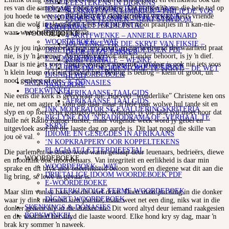
SKRYF
LEESTEKENS IN DIGKUNS
res van die samelewing onder verdenking. Dit is moeilik om die hele tyd op
IDIOME EN GESEGDES IN AFRIKAANS
SO SKRYF JY ‘N LIMERICK – PHILIP DE VOS
jou hoede te wees en die hele tyd ŉ skelmstreek te verwag. Selfs vriende
‘N KOPKRAPPERY OOR KOPPELTEKENS
STOF EN TEGNIEK – GERT STRYDOM
kan die wolf in skaapklere wees wat jou met mooi praatjies in ŉ kan-nie-
PLAGIAAT/LETTERDIEFSTAL
SKRYFKUNS
waar-wees-belegging in praat.
WOORDEBOEKE
4 SKRYFWENKE – ANNERLE BARNARD
WOORDEBOEK – WAT
101 WENKE VIR DIE SKRYF VAN FIKSIE –
As jy jou inkomstebelastingvorm invul, en nie heeltemal die waarheid praat
DRIETALIGE IDOOM WOORDEBOEK PDF
DEUR ELIZE PARKER
nie, is jy ŉ leuenaar. As jy iets van wat aan ŉ ander behoort, is jy ŉ dief.
E-WOORDEBOEKE
KORTVERHALE – WENKE
Daar is nie iets soos “bietjie swanger wees nie”, en daar is ook nie iets soos
LETTERKUNDIGE TERME WOORDEBOEK
HOE OM ‘N GRILSTORIE TE SKRYF – DE WET
ŉ klein leuen of klein diefstal nie. Bedrog is bedrog – klein of groot, uit
DIGNET WOORDEBOEK
HUGO
nood gepleeg of nie.
SKENKINGS & DONASIES
TAALGIDSE
BOEKWINKEL
AFRIKAANSE TAALGIDS
Nie eens die kerk is gevrywaar nie. Hoeveel “wonderlike” Christene ken ons
AFRIKAANSE TAALGIDS
nie, net om agter te kom dat daar maar ŉ hele paar wolwe hul tande sit en
INK MODERATOR SE EVALUERINGSKRITERIA
slyp en op loer is na goedgelowiges. Wanneer jy die hele tyd moet hoor dat
RIGLYNE OM ‘N RADIODRAMA OF -VERHAAL TE
hulle nét Radio Kansel luister, maar volgende week word jy gebel en
SKRYF
uitgevloek asof dit die laaste dag op aarde is. Dit laat nogal die skille van
IDIOME EN GESEGDES IN AFRIKAANS
jou oë val.
‘N KOPKRAPPERY OOR KOPPELTEKENS
PLAGIAAT/LETTERDIEFSTAL
Die parlement se stoele word warm geslaap deur leuenaars, bedrieërs, diewe
WOORDEBOEKE
en moontlik ook moordenaars. Van integriteit en eerlikheid is daar min
WOORDEBOEK – WAT
sprake en dit blyk asof oneerlikheid beloon word en diegene wat dit aan die
DRIETALIGE IDOOM WOORDEBOEK PDF
lig bring, se lewe in gevaar is.
E-WOORDEBOEKE
LETTERKUNDIGE TERME WOORDEBOEK
Maar slim van sy baas, en die wiel draai. Doen maar jou ding in die donker
DIGNET WOORDEBOEK
waar jy dink niemand sien jou nie, maar weet net een ding, niks wat in die
SKENKINGS & DONASIES
donker gebeur blý in die donker nie. Dit word altyd deur iemand raakgesien
BOEKWINKEL
en die waarheid het altyd die laaste woord. Elke hond kry sy dag, maar ŉ
brak kry sommer ŉ naweek.