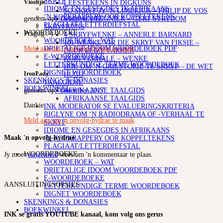
SKRYF
LEESTEKENS IN DIGKUNS
Viooltjie
IDIOME EN GESEGDES IN AFRIKAANS
SO SKRYF JY ‘N LIMERICK – PHILIP DE VOS
‘N KOPKRAPPERY OOR KOPPELTEKENS
STOF EN TEGNIEK – GERT STRYDOM
genoem op
6 Desember 2017
PLAGIAAT/LETTERDIEFSTAL
SKRYFKUNS
WOORDEBOEKE
Pragtig :-)
4 SKRYFWENKE – ANNERLE BARNARD
WOORDEBOEK – WAT
101 WENKE VIR DIE SKRYF VAN FIKSIE –
DRIETALIGE IDOOM WOORDEBOEK PDF
Meld aan om 'n opvolg-bydrae te maak
DEUR ELIZE PARKER
E-WOORDEBOEKE
KORTVERHALE – WENKE
LETTERKUNDIGE TERME WOORDEBOEK
HOE OM ‘N GRILSTORIE TE SKRYF – DE WET
DIGNET WOORDEBOEK
IronLady
HUGO
SKENKINGS & DONASIES
TAALGIDSE
BOEKWINKEL
AFRIKAANSE TAALGIDS
genoem op
7 Desember 2017
AFRIKAANSE TAALGIDS
Dankie.
INK MODERATOR SE EVALUERINGSKRITERIA
RIGLYNE OM ‘N RADIODRAMA OF -VERHAAL TE
Meld aan om 'n opvolg-bydrae te maak
SKRYF
IDIOME EN GESEGDES IN AFRIKAANS
Maak 'n opvolg-bydrae
‘N KOPKRAPPERY OOR KOPPELTEKENS
PLAGIAAT/LETTERDIEFSTAL
WOORDEBOEKE
Jy moet
aangemeld
wees om 'n kommentaar te plaas.
WOORDEBOEK – WAT
DRIETALIGE IDOOM WOORDEBOEK PDF
E-WOORDEBOEKE
AANSLUITINGSOPSIES
LETTERKUNDIGE TERME WOORDEBOEK
DIGNET WOORDEBOEK
SKENKINGS & DONASIES
BOEKWINKEL
INK se gratis YOUTUBE kanaal, kom volg ons gerus