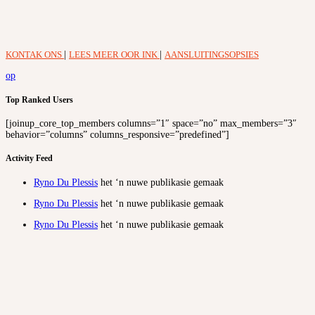
KONTAK ONS
|
LEES MEER OOR INK
|
AANSLUITINGSOPSIES
op
Top Ranked Users
[joinup_core_top_members columns=”1″ space=”no” max_members=”3″
behavior=”columns” columns_responsive=”predefined”]
Activity Feed
Ryno Du Plessis
het ‘n nuwe publikasie gemaak
Ryno Du Plessis
het ‘n nuwe publikasie gemaak
Ryno Du Plessis
het ‘n nuwe publikasie gemaak