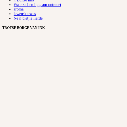
ñ Duitse hart
Waar siel en liggaam ontmoet
aroma
lewenskurwes
Ne n bietjie liefde
TROTSE BORGE VAN INK