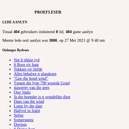
PROEFLESER
LEDE AANLYN
Totaal
404
gebruikers insluitend
0
lid,
404
gaste aanlyn
Meeste lede ooit aanlyn was
3800
, op 27 Mei 2021 @ 9:40 nm
Onlangse Bydraes
Net ñ tikkie tyd
ñ Roos vir haar
Tekkies vir liefde
Alles behalwe n glasskoen
“Gee die hond wind”
Tussen die lyne 790 woorde Goud
slawerny van die gees
Quo Vadis
Ja die hoender is n wondelike ding
Dans van die wind
Lente by die dam
Halfvol in Italië
Sefier
Somersneeu
Dorings