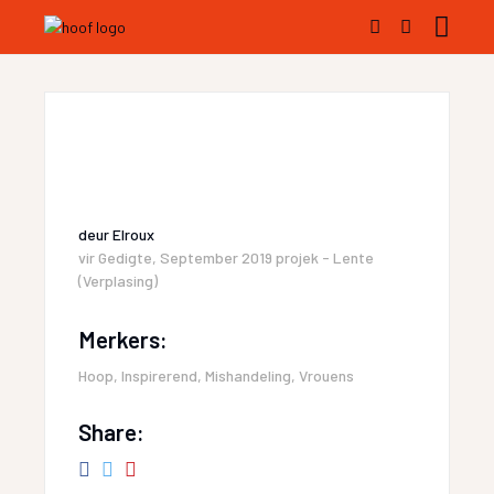
deur
Elroux
vir
Gedigte
,
September 2019 projek - Lente
(Verplasing)
Merkers:
Hoop
,
Inspirerend
,
Mishandeling
,
Vrouens
Share: