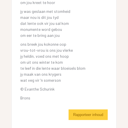
om jou kreet te hoor
jy was geslaan met stomheid
maar nou is dit jou tyd
dat lente ook vir jou sal kom
monumente word gebou
om eer te bring aan jou
ons breek jou kokonne oop
vrou-tot-vrou is ons jou vlerke
jy heldin, voed ons met hoop
om uit ons winter te kom
te leef in die lente waar bloeisels blom
jy maak van ons krygers
wat veg vir ‘n somerson
© Evanthe Schurink
Brons
Rapporteer inhoud