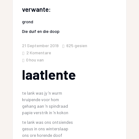
verwante:
grond
Die duif en die doop
21 September 2019
625
gesien
2 Komentare
0
hou van
laatlente
te lank was jy ‘n wurm
kruipende voor hom
gehang aan ‘n spindraad
papie verstrik in ‘n kokon
te lank was ons ontsiendes
gesus in ons winterslaap
ons ore horende doof