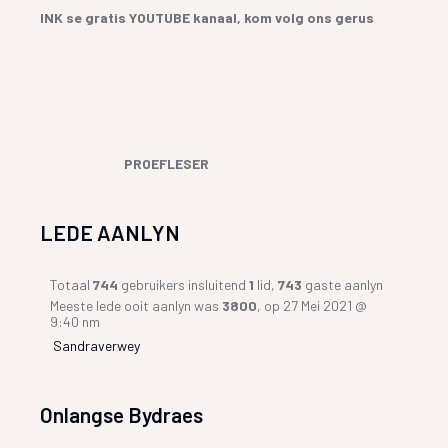
INK se gratis YOUTUBE kanaal, kom volg ons gerus
PROEFLESER
LEDE AANLYN
Totaal
744
gebruikers insluitend
1
lid,
743
gaste aanlyn
Meeste lede ooit aanlyn was
3800
, op 27 Mei 2021 @
9:40 nm
Sandraverwey
Onlangse Bydraes