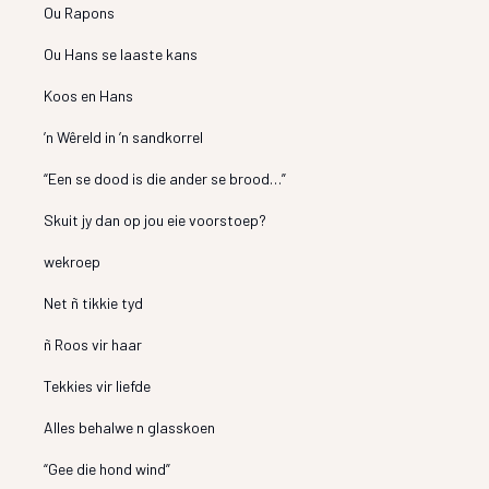
Ou Rapons
Ou Hans se laaste kans
Koos en Hans
’n Wêreld in ’n sandkorrel
“Een se dood is die ander se brood…”
Skuit jy dan op jou eie voorstoep?
wekroep
Net ñ tikkie tyd
ñ Roos vir haar
Tekkies vir liefde
Alles behalwe n glasskoen
“Gee die hond wind”