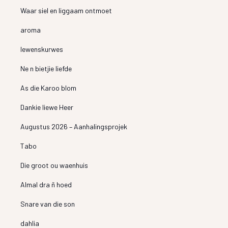
Waar siel en liggaam ontmoet
aroma
lewenskurwes
Ne n bietjie liefde
As die Karoo blom
Dankie liewe Heer
Augustus 2026 – Aanhalingsprojek
Tabo
Die groot ou waenhuis
Almal dra ñ hoed
Snare van die son
dahlia