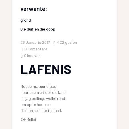
verwante:
grond
Die duif en die doop
26 Januarie 2017
422
gesien
0 Komentare
0
hou van
LAFENIS
Moeder natuur blaas
haar asem uit oor die land
en jag bollings wolke rond
om op te hoop en
die son se hitte te steel.
©HMellet