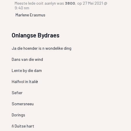
Meeste lede ooit aanlyn was
3800
, op 27 Mei 2021 @
9:40 nm
Marlene Erasmus
Onlangse Bydraes
Ja die hoender is n wondelike ding
Dans van die wind
Lente by die dam
Halfvol in Italië
Sefier
Somersneeu
Dorings
ñ Duitse hart