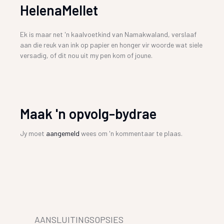
HelenaMellet
Ek is maar net 'n kaalvoetkind van Namakwaland, verslaaf
aan die reuk van ink op papier en honger vir woorde wat siele
versadig, of dit nou uit my pen kom of joune.
Maak 'n opvolg-bydrae
Jy moet
aangemeld
wees om 'n kommentaar te plaas.
AANSLUITINGSOPSIES