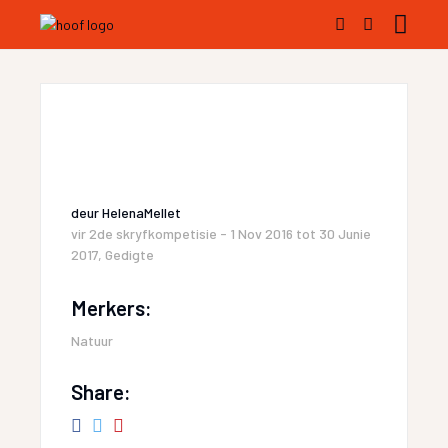
deur
HelenaMellet
vir
2de skryfkompetisie - 1 Nov 2016 tot 30 Junie
2017
,
Gedigte
Merkers:
Natuur
Share: