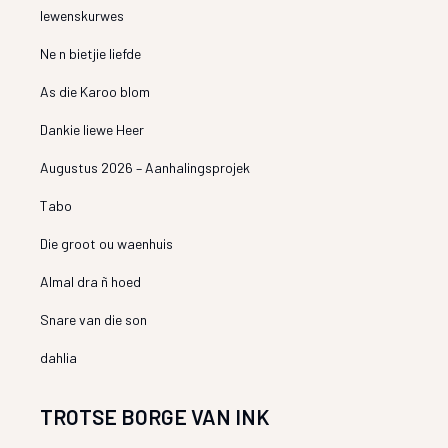
lewenskurwes
Ne n bietjie liefde
As die Karoo blom
Dankie liewe Heer
Augustus 2026 – Aanhalingsprojek
Tabo
Die groot ou waenhuis
Almal dra ñ hoed
Snare van die son
dahlia
TROTSE BORGE VAN INK