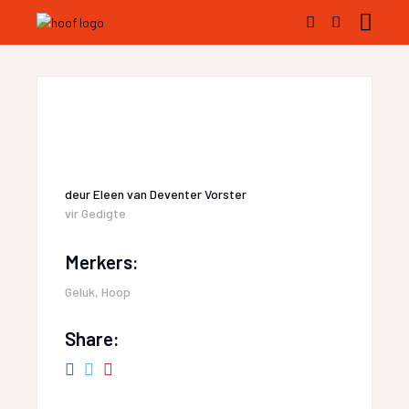
deur
Eleen van Deventer Vorster
vir
Gedigte
Merkers:
Geluk
,
Hoop
Share: