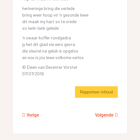
herineringe bring die verlede
bring weer hoop vir ‘n gesonde lewe
dit maak my hart so te vrede
so lank-lank gelede
‘n swaar koffer rondgedra
jy het dit glad nie eers gevra
die sleutel na geluk is opgelos
en nou is jou lewe volkome verlos
© Eleen van Deventer Vorster
07/07/2019
Rapporteer inhoud
Vorige
Volgende