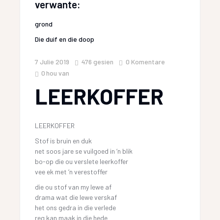
verwante:
grond
Die duif en die doop
7 Julie 2019
476
gesien
0 Komentare
0
hou van
LEERKOFFER
LEERKOFFER
Stof is bruin en duk
net soos jare se vuilgoed in ‘n blik
bo-op die ou verslete leerkoffer
vee ek met ‘n verestoffer
die ou stof van my lewe af
drama wat die lewe verskaf
het ons gedra in die verlede
reg kan maak in die hede