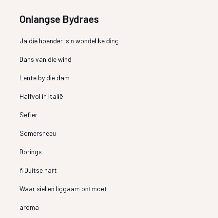
Onlangse Bydraes
Ja die hoender is n wondelike ding
Dans van die wind
Lente by die dam
Halfvol in Italië
Sefier
Somersneeu
Dorings
ñ Duitse hart
Waar siel en liggaam ontmoet
aroma