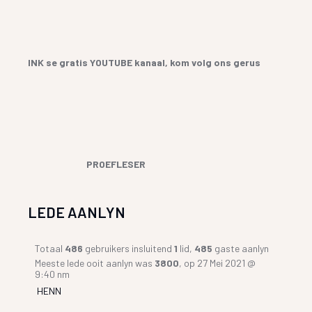
INK se gratis YOUTUBE kanaal, kom volg ons gerus
PROEFLESER
LEDE AANLYN
Totaal
486
gebruikers insluitend
1
lid,
485
gaste aanlyn
Meeste lede ooit aanlyn was
3800
, op 27 Mei 2021 @
9:40 nm
HENN