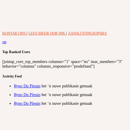
KONTAK ONS
|
LEES MEER OOR INK
|
AANSLUITINGSOPSIES
op
Top Ranked Users
[joinup_core_top_members columns=”1″ space=”no” max_members=”3″
behavior=”columns” columns_responsive=”predefined”]
Activity Feed
Ryno Du Plessis
het ‘n nuwe publikasie gemaak
Ryno Du Plessis
het ‘n nuwe publikasie gemaak
Ryno Du Plessis
het ‘n nuwe publikasie gemaak