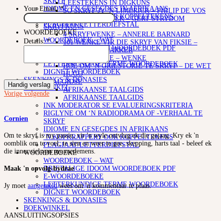
SKRYF
LEESTEKENS IN DIGKUNS
IDIOME EN GESEGDES IN AFRIKAANS
Your Email:
*
SO SKRYF JY ‘N LIMERICK – PHILIP DE VOS
‘N KOPKRAPPERY OOR KOPPELTEKENS
STOF EN TEGNIEK – GERT STRYDOM
PLAGIAAT/LETTERDIEFSTAL
SKRYFKUNS
WOORDEBOEKE
4 SKRYFWENKE – ANNERLE BARNARD
WOORDEBOEK – WAT
Details:
*
101 WENKE VIR DIE SKRYF VAN FIKSIE –
DRIETALIGE IDOOM WOORDEBOEK PDF
DEUR ELIZE PARKER
E-WOORDEBOEKE
KORTVERHALE – WENKE
LETTERKUNDIGE TERME WOORDEBOEK
HOE OM ‘N GRILSTORIE TE SKRYF – DE WET
DIGNET WOORDEBOEK
HUGO
SKENKINGS & DONASIES
TAALGIDSE
Handig verslag
BOEKWINKEL
AFRIKAANSE TAALGIDS
Vorige
volgende
AFRIKAANSE TAALGIDS
INK MODERATOR SE EVALUERINGSKRITERIA
RIGLYNE OM ‘N RADIODRAMA OF -VERHAAL TE
Cornien
SKRYF
IDIOME EN GESEGDES IN AFRIKAANS
Om te skryf is my passie, vir 'n wyle ontvlug ek die gejaag. Kry ek 'n
‘N KOPKRAPPERY OOR KOPPELTEKENS
oomblik om te voel, te sien en weer te gee, skepping, harts taal - beleef ek
PLAGIAAT/LETTERDIEFSTAL
die inner siel van my medemens.
WOORDEBOEKE
WOORDEBOEK – WAT
DRIETALIGE IDOOM WOORDEBOEK PDF
Maak 'n opvolg-bydrae
E-WOORDEBOEKE
LETTERKUNDIGE TERME WOORDEBOEK
Jy moet
aangemeld
wees om 'n kommentaar te plaas.
DIGNET WOORDEBOEK
SKENKINGS & DONASIES
BOEKWINKEL
AANSLUITINGSOPSIES