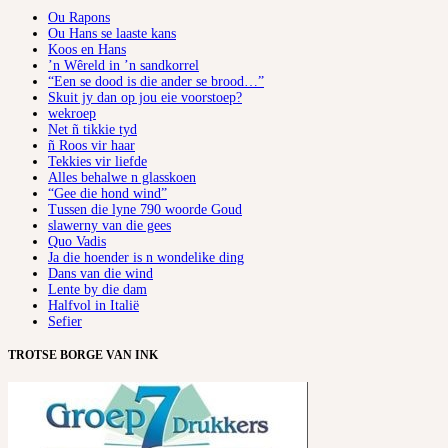
Ou Rapons
Ou Hans se laaste kans
Koos en Hans
’n Wêreld in ’n sandkorrel
“Een se dood is die ander se brood…”
Skuit jy dan op jou eie voorstoep?
wekroep
Net ñ tikkie tyd
ñ Roos vir haar
Tekkies vir liefde
Alles behalwe n glasskoen
“Gee die hond wind”
Tussen die lyne 790 woorde Goud
slawerny van die gees
Quo Vadis
Ja die hoender is n wondelike ding
Dans van die wind
Lente by die dam
Halfvol in Italië
Sefier
TROTSE BORGE VAN INK