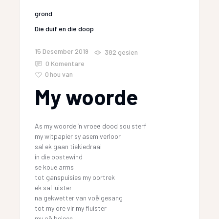
grond
Die duif en die doop
15 Desember 2019
382
gesien
0 Komentare
0
hou van
My woorde
As my woorde ’n vroeë dood sou sterf
my witpapier sy asem verloor
sal ek gaan tiekiedraai
in die oostewind
se koue arms
tot ganspuisies my oortrek
ek sal luister
na gekwetter van voëlgesang
tot my ore vir my fluister
my oë bejeen