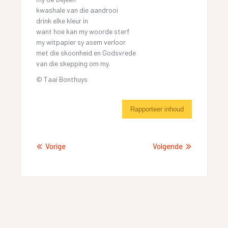
kwashale van die aandrooi
drink elke kleur in
want hoe kan my woorde sterf
my witpapier sy asem verloor
met die skoonheid en Godsvrede
van die skepping om my.
© Taai Bonthuys
Rapporteer inhoud
Vorige
Volgende