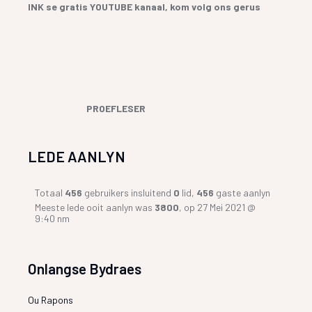
INK se gratis YOUTUBE kanaal, kom volg ons gerus
PROEFLESER
LEDE AANLYN
Totaal
456
gebruikers insluitend
0
lid,
456
gaste aanlyn
Meeste lede ooit aanlyn was
3800
, op 27 Mei 2021 @
9:40 nm
Onlangse Bydraes
Ou Rapons