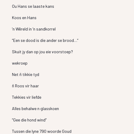
Ou Hans se laaste kans
Koos en Hans
’n Wêreld in ’n sandkorrel
“Een se dood is die ander se brood…”
Skuit jy dan op jou eie voorstoep?
wekroep
Net ñ tikkie tyd
ñ Roos vir haar
Tekkies vir liefde
Alles behalwe n glasskoen
“Gee die hond wind”
Tussen die lyne 790 woorde Goud