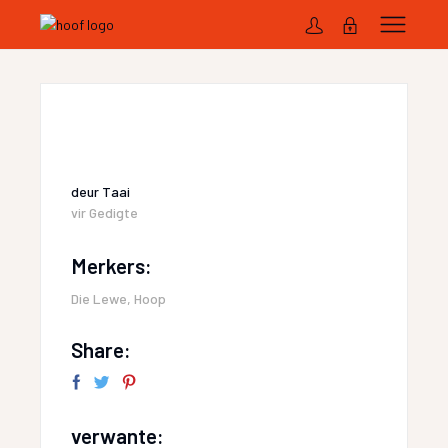
deur
Taai
vir
Gedigte
Merkers:
Die Lewe
,
Hoop
Share:
verwante: