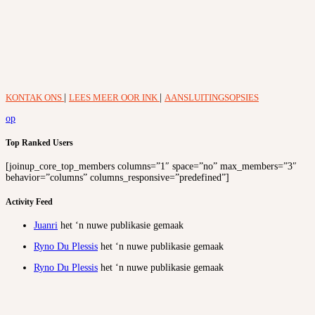
KONTAK ONS
|
LEES MEER OOR INK
|
AANSLUITINGSOPSIES
op
Top Ranked Users
[joinup_core_top_members columns=”1″ space=”no” max_members=”3″
behavior=”columns” columns_responsive=”predefined”]
Activity Feed
Juanri
het ‘n nuwe publikasie gemaak
Ryno Du Plessis
het ‘n nuwe publikasie gemaak
Ryno Du Plessis
het ‘n nuwe publikasie gemaak