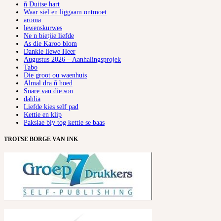
ñ Duitse hart
Waar siel en liggaam ontmoet
aroma
lewenskurwes
Ne n bietjie liefde
As die Karoo blom
Dankie liewe Heer
Augustus 2026 – Aanhalingsprojek
Tabo
Die groot ou waenhuis
Almal dra ñ hoed
Snare van die son
dahlia
Liefde kies self pad
Kettie en klip
Pakslae bly tog kettie se baas
TROTSE BORGE VAN INK