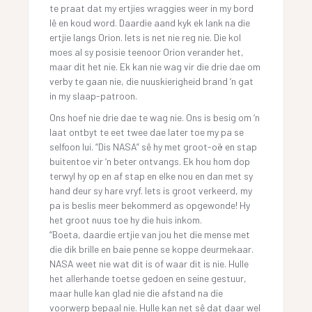
te praat dat my ertjies wraggies weer in my bord
lê en koud word. Daardie aand kyk ek lank na die
ertjie langs Orion. Iets is net nie reg nie. Die kol
moes al sy posisie teenoor Orion verander het,
maar dit het nie. Ek kan nie wag vir die drie dae om
verby te gaan nie, die nuuskierigheid brand ‘n gat
in my slaap-patroon.
Ons hoef nie drie dae te wag nie. Ons is besig om ‘n
laat ontbyt te eet twee dae later toe my pa se
selfoon lui. “Dis NASA” sê hy met groot-oë en stap
buitentoe vir ‘n beter ontvangs. Ek hou hom dop
terwyl hy op en af stap en elke nou en dan met sy
hand deur sy hare vryf. Iets is groot verkeerd, my
pa is beslis meer bekommerd as opgewonde! Hy
het groot nuus toe hy die huis inkom.
“Boeta, daardie ertjie van jou het die mense met
die dik brille en baie penne se koppe deurmekaar.
NASA weet nie wat dit is of waar dit is nie. Hulle
het allerhande toetse gedoen en seine gestuur,
maar hulle kan glad nie die afstand na die
voorwerp bepaal nie. Hulle kan net sê dat daar wel