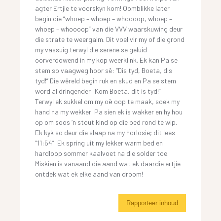
agter Ertjie te voorskyn kom! Oomblikke later
begin die “whoep – whoep – whoooop, whoep –
whoep – whoooop” van die VVV waarskuwing deur
die strate te weergalm. Dit voel vir my of die grond
my vassuig terwyl die serene se geluid
oorverdowend in my kop weerklink. Ek kan Pa se
stem so vaagweg hoor sê: “Dis tyd, Boeta, dis
tyd!” Die wêreld begin ruk en skud en Pa se stem
word al dringender: Kom Boeta, dit is tyd!”
Terwyl ek sukkel om my oë oop te maak, soek my
hand na my wekker. Pa sien ek is wakker en hy hou
op om soos ‘n stout kind op die bed rond te wip.
Ek kyk so deur die slaap na my horlosie; dit lees
“11:54”. Ek spring uit my lekker warm bed en
hardloop sommer kaalvoet na die solder toe.
Miskien is vanaand die aand wat ek daardie ertjie
ontdek wat ek elke aand van droom!
Rapporteer inhoud