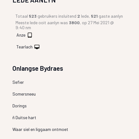
Totaal
523
gebruikers insluitend
2
lede,
521
gaste aanlyn
Meeste lede ooit aanlyn was
3800
, op 27 Mei 2021 @
9:40 nm
Anze
Tearlach
Onlangse Bydraes
Sefier
Somersneeu
Dorings
ñ Duitse hart
Waar siel en liggaam ontmoet