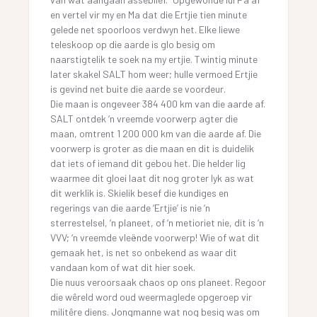
en vertel vir my en Ma dat die Ertjie tien minute
gelede net spoorloos verdwyn het. Elke liewe
teleskoop op die aarde is glo besig om
naarstigtelik te soek na my ertjie. Twintig minute
later skakel SALT hom weer; hulle vermoed Ertjie
is gevind net buite die aarde se voordeur.
Die maan is ongeveer 384 400 km van die aarde af.
SALT ontdek ‘n vreemde voorwerp agter die
maan, omtrent 1 200 000 km van die aarde af. Die
voorwerp is groter as die maan en dit is duidelik
dat iets of iemand dit gebou het. Die helder lig
waarmee dit gloei laat dit nog groter lyk as wat
dit werklik is. Skielik besef die kundiges en
regerings van die aarde ‘Ertjie’ is nie ‘n
sterrestelsel, ‘n planeet, of ‘n metioriet nie, dit is ‘n
VVV; ‘n vreemde vleënde voorwerp! Wie of wat dit
gemaak het, is net so onbekend as waar dit
vandaan kom of wat dit hier soek.
Die nuus veroorsaak chaos op ons planeet. Regoor
die wêreld word oud weermaglede opgeroep vir
militêre diens. Jongmanne wat nog besig was om