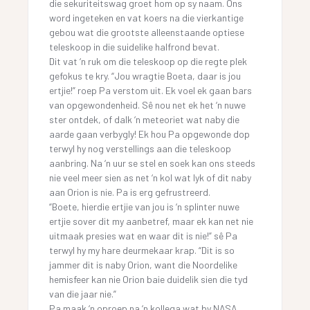
die sekuriteitswag groet hom op sy naam. Ons
word ingeteken en vat koers na die vierkantige
gebou wat die grootste alleenstaande optiese
teleskoop in die suidelike halfrond bevat.
Dit vat ‘n ruk om die teleskoop op die regte plek
gefokus te kry. “Jou wragtie Boeta, daar is jou
ertjie!” roep Pa verstom uit. Ek voel ek gaan bars
van opgewondenheid. Sê nou net ek het ‘n nuwe
ster ontdek, of dalk ‘n meteoriet wat naby die
aarde gaan verbygly! Ek hou Pa opgewonde dop
terwyl hy nog verstellings aan die teleskoop
aanbring. Na ‘n uur se stel en soek kan ons steeds
nie veel meer sien as net ‘n kol wat lyk of dit naby
aan Orion is nie. Pa is erg gefrustreerd.
“Boete, hierdie ertjie van jou is ‘n splinter nuwe
ertjie sover dit my aanbetref, maar ek kan net nie
uitmaak presies wat en waar dit is nie!” sê Pa
terwyl hy my hare deurmekaar krap. “Dit is so
jammer dit is naby Orion, want die Noordelike
hemisfeer kan nie Orion baie duidelik sien die tyd
van die jaar nie.”
Pa maak ‘n oproep na ‘n kollega wat by NASA