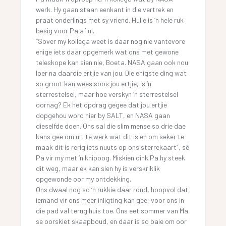
werk. Hy gaan staan eenkant in die vertrek en
praat onderlings met sy vriend. Hulle is ‘n hele ruk
besig voor Pa aflui.
“Sover my kollega weet is daar nog nie vantevore
enige iets daar opgemerk wat ons met gewone
teleskope kan sien nie, Boeta. NASA gaan ook nou
loer na daardie ertjie van jou. Die enigste ding wat
so groot kan wees soos jou ertjie, is ‘n
sterrestelsel, maar hoe verskyn ‘n sterrestelsel
oornag? Ek het opdrag gegee dat jou ertjie
dopgehou word hier by SALT, en NASA gaan
dieselfde doen. Ons sal die slim mense so drie dae
kans gee om uit te werk wat dit is en om seker te
maak dit is rerig iets nuuts op ons sterrekaart”, sê
Pa vir my met ‘n knipoog. Miskien dink Pa hy steek
dit weg, maar ek kan sien hy is verskriklik
opgewonde oor my ontdekking.
Ons dwaal nog so ‘n rukkie daar rond, hoopvol dat
iemand vir ons meer inligting kan gee, voor ons in
die pad val terug huis toe. Ons eet sommer van Ma
se oorskiet skaapboud, en daar is so baie om oor