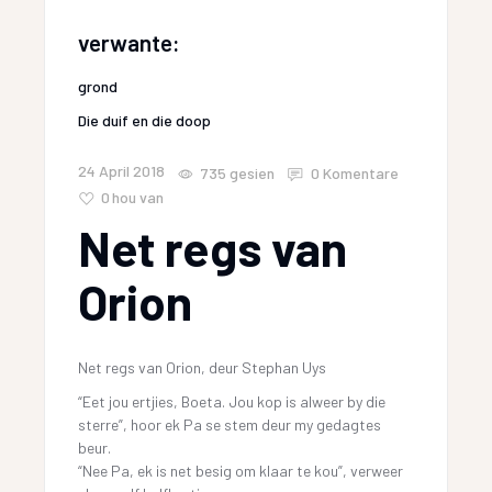
verwante:
grond
Die duif en die doop
24 April 2018
735
gesien
0 Komentare
0
hou van
Net regs van
Orion
Net regs van Orion, deur Stephan Uys
“Eet jou ertjies, Boeta. Jou kop is alweer by die
sterre”, hoor ek Pa se stem deur my gedagtes
beur.
“Nee Pa, ek is net besig om klaar te kou”, verweer