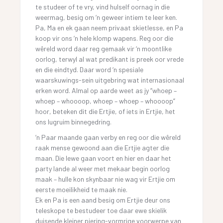
te studeer of te vry, vind hulself oornag in die
weermag, besig om ‘n geweer intiem te leer ken.
Pa, Ma en ek gaan neem privaat skietlesse, en Pa
koop vir ons ‘n hele klomp wapens. Reg oor die
wêreld word daar reg gemaak vir ‘n moontlike
oorlog, terwyl al wat predikant is preek oor vrede
en die eindtyd. Daar word ‘n spesiale
waarskuwings-sein uitgebring wat internasionaal
erken word. Almal op aarde weet as jy “whoep –
whoep – whoooop, whoep – whoep – whoooop”
hoor, beteken dit die Ertjie, of iets in Ertjie, het
ons lugruim binnegedring.
‘n Paar maande gaan verby en reg oor die wêreld
raak mense gewoond aan die Ertjie agter die
maan. Die lewe gaan voort en hier en daar het
party lande al weer met mekaar begin oorlog
maak – hulle kon skynbaar nie wag vir Ertjie om
eerste moeilikheid te maak nie.
Ek en Pa is een aand besig om Ertjie deur ons
teleskope te bestudeer toe daar ewe skielik
duisende kleiner piering-vormrige voorwerpe van