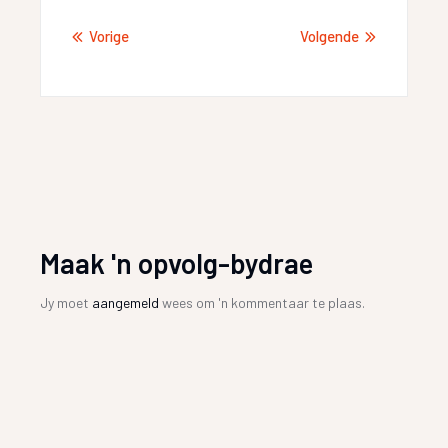
Vorige
Volgende
Maak 'n opvolg-bydrae
Jy moet
aangemeld
wees om 'n kommentaar te plaas.