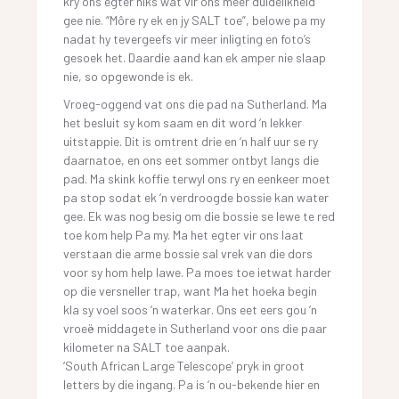
kry ons egter niks wat vir ons meer duidelikheid
gee nie. “Môre ry ek en jy SALT toe”, belowe pa my
nadat hy tevergeefs vir meer inligting en foto’s
gesoek het. Daardie aand kan ek amper nie slaap
nie, so opgewonde is ek.
Vroeg-oggend vat ons die pad na Sutherland. Ma
het besluit sy kom saam en dit word ‘n lekker
uitstappie. Dit is omtrent drie en ‘n half uur se ry
daarnatoe, en ons eet sommer ontbyt langs die
pad. Ma skink koffie terwyl ons ry en eenkeer moet
pa stop sodat ek ‘n verdroogde bossie kan water
gee. Ek was nog besig om die bossie se lewe te red
toe kom help Pa my. Ma het egter vir ons laat
verstaan die arme bossie sal vrek van die dors
voor sy hom help lawe. Pa moes toe ietwat harder
op die versneller trap, want Ma het hoeka begin
kla sy voel soos ‘n waterkar. Ons eet eers gou ‘n
vroeë middagete in Sutherland voor ons die paar
kilometer na SALT toe aanpak.
‘South African Large Telescope’ pryk in groot
letters by die ingang. Pa is ‘n ou-bekende hier en