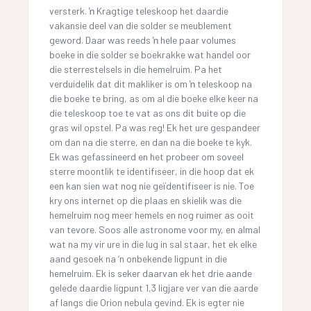
versterk. ŉ Kragtige teleskoop het daardie
vakansie deel van die solder se meublement
geword. Daar was reeds ŉ hele paar volumes
boeke in die solder se boekrakke wat handel oor
die sterrestelsels in die hemelruim. Pa het
verduidelik dat dit makliker is om ŉ teleskoop na
die boeke te bring, as om al die boeke elke keer na
die teleskoop toe te vat as ons dit buite op die
gras wil opstel. Pa was reg! Ek het ure gespandeer
om dan na die sterre, en dan na die boeke te kyk.
Ek was gefassineerd en het probeer om soveel
sterre moontlik te identifiseer, in die hoop dat ek
een kan sien wat nog nie geïdentifiseer is nie. Toe
kry ons internet op die plaas en skielik was die
hemelruim nog meer hemels en nog ruimer as ooit
van tevore. Soos alle astronome voor my, en almal
wat na my vir ure in die lug in sal staar, het ek elke
aand gesoek na ‘n onbekende ligpunt in die
hemelruim. Ek is seker daarvan ek het drie aande
gelede daardie ligpunt 1,3 ligjare ver van die aarde
af langs die Orion nebula gevind. Ek is egter nie