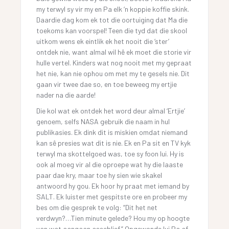
my terwyl sy vir my en Pa elk ‘n koppie koffie skink.
Daardie dag kom ek tot die oortuiging dat Ma die
toekoms kan voorspel! Teen die tyd dat die skool
uitkom wens ek eintlik ek het nooit die ‘ster’
ontdek nie, want almal wil hê ek moet die storie vir
hulle vertel. Kinders wat nog nooit met my gepraat
het nie, kan nie ophou om met my te gesels nie. Dit
gaan vir twee dae so, en toe beweeg my ertjie
nader na die aarde!
Die kol wat ek ontdek het word deur almal ‘Ertjie’
genoem, selfs NASA gebruik die naam in hul
publikasies. Ek dink dit is miskien omdat niemand
kan sê presies wat dit is nie. Ek en Pa sit en TV kyk
terwyl ma skottelgoed was, toe sy foon lui. Hy is
ook al moeg vir al die oproepe wat hy die laaste
paar dae kry, maar toe hy sien wie skakel
antwoord hy gou. Ek hoor hy praat met iemand by
SALT. Ek luister met gespitste ore en probeer my
bes om die gesprek te volg: “Dit het net
verdwyn?…Tien minute gelede? Hou my op hoogte
van wat aangaan asseblief.” Opgewonde lui Pa af