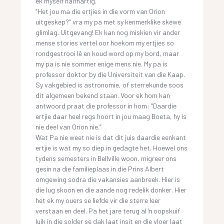
ek myself halfhartig.
“Het jou ma die ertjies in die vorm van Orion
uitgeskep?” vra my pa met sy kenmerklike skewe
glimlag. Uitgevang! Ek kan nog miskien vir ander
mense stories vertel oor hoekom my ertjies so
rondgestrooi lê en koud word op my bord, maar
my pa is nie sommer enige mens nie. My pa is
professor doktor by die Universiteit van die Kaap.
Sy vakgebied is astronomie, of sterrekunde soos
dit algemeen bekend staan. Voor ek hom kan
antwoord praat die professor in hom: “Daardie
ertjie daar heel regs hoort in jou maag Boeta, hy is
nie deel van Orion nie.”
Wat Pa nie weet nie is dat dit juis daardie eenkant
ertjie is wat my so diep in gedagte het. Hoewel ons
tydens semesters in Bellville woon, migreer ons
gesin na die familieplaas in die Prins Albert
omgewing sodra die vakansies aanbreek. Hier is
die lug skoon en die aande nog redelik donker. Hier
het ek my ouers se liefde vir die sterre leer
verstaan en deel. Pa het jare terug al ŉ oopskuif
luik in die solder se dak laat insit en die vloer laat