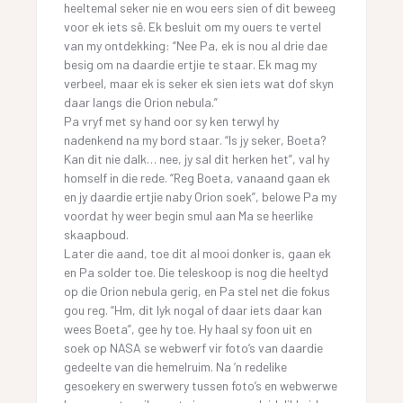
heeltemal seker nie en wou eers sien of dit beweeg
voor ek iets sê. Ek besluit om my ouers te vertel
van my ontdekking: “Nee Pa, ek is nou al drie dae
besig om na daardie ertjie te staar. Ek mag my
verbeel, maar ek is seker ek sien iets wat dof skyn
daar langs die Orion nebula.”
Pa vryf met sy hand oor sy ken terwyl hy
nadenkend na my bord staar. “Is jy seker, Boeta?
Kan dit nie dalk… nee, jy sal dit herken het”, val hy
homself in die rede. “Reg Boeta, vanaand gaan ek
en jy daardie ertjie naby Orion soek”, belowe Pa my
voordat hy weer begin smul aan Ma se heerlike
skaapboud.
Later die aand, toe dit al mooi donker is, gaan ek
en Pa solder toe. Die teleskoop is nog die heeltyd
op die Orion nebula gerig, en Pa stel net die fokus
gou reg. “Hm, dit lyk nogal of daar iets daar kan
wees Boeta”, gee hy toe. Hy haal sy foon uit en
soek op NASA se webwerf vir foto’s van daardie
gedeelte van die hemelruim. Na ‘n redelike
gesoekery en swerwery tussen foto’s en webwerwe