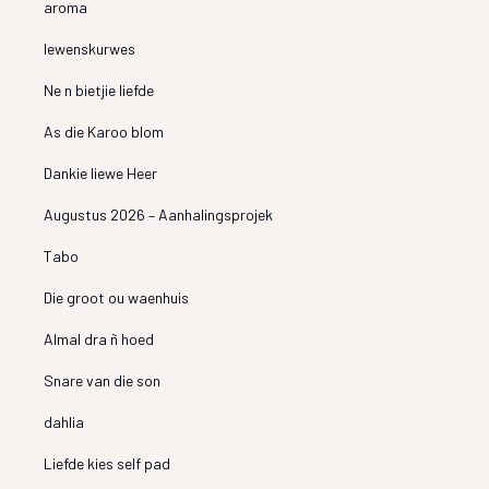
aroma
lewenskurwes
Ne n bietjie liefde
As die Karoo blom
Dankie liewe Heer
Augustus 2026 – Aanhalingsprojek
Tabo
Die groot ou waenhuis
Almal dra ñ hoed
Snare van die son
dahlia
Liefde kies self pad