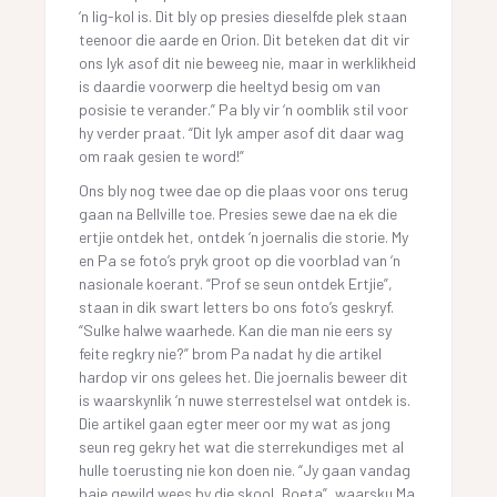
‘n lig-kol is. Dit bly op presies dieselfde plek staan
teenoor die aarde en Orion. Dit beteken dat dit vir
ons lyk asof dit nie beweeg nie, maar in werklikheid
is daardie voorwerp die heeltyd besig om van
posisie te verander.” Pa bly vir ‘n oomblik stil voor
hy verder praat. “Dit lyk amper asof dit daar wag
om raak gesien te word!”
Ons bly nog twee dae op die plaas voor ons terug
gaan na Bellville toe. Presies sewe dae na ek die
ertjie ontdek het, ontdek ‘n joernalis die storie. My
en Pa se foto’s pryk groot op die voorblad van ‘n
nasionale koerant. “Prof se seun ontdek Ertjie”,
staan in dik swart letters bo ons foto’s geskryf.
“Sulke halwe waarhede. Kan die man nie eers sy
feite regkry nie?” brom Pa nadat hy die artikel
hardop vir ons gelees het. Die joernalis beweer dit
is waarskynlik ‘n nuwe sterrestelsel wat ontdek is.
Die artikel gaan egter meer oor my wat as jong
seun reg gekry het wat die sterrekundiges met al
hulle toerusting nie kon doen nie. “Jy gaan vandag
baie gewild wees by die skool, Boeta”, waarsku Ma