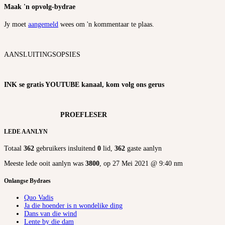
Maak 'n opvolg-bydrae
Jy moet
aangemeld
wees om 'n kommentaar te plaas.
AANSLUITINGSOPSIES
INK se gratis YOUTUBE kanaal, kom volg ons gerus
PROEFLESER
LEDE AANLYN
Totaal
362
gebruikers insluitend
0
lid,
362
gaste aanlyn
Meeste lede ooit aanlyn was
3800
, op 27 Mei 2021 @ 9:40 nm
Onlangse Bydraes
Quo Vadis
Ja die hoender is n wondelike ding
Dans van die wind
Lente by die dam