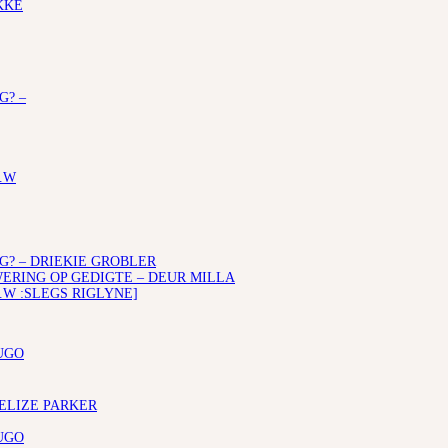
KKE
G? –
.W
G? – DRIEKIE GROBLER
RING OP GEDIGTE – DEUR MILLA
.W :SLEGS RIGLYNE]
UGO
 ELIZE PARKER
UGO