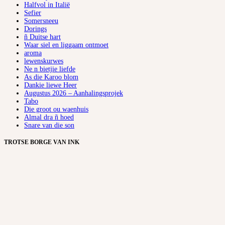
Halfvol in Italië
Sefier
Somersneeu
Dorings
ñ Duitse hart
Waar siel en liggaam ontmoet
aroma
lewenskurwes
Ne n bietjie liefde
As die Karoo blom
Dankie liewe Heer
Augustus 2026 – Aanhalingsprojek
Tabo
Die groot ou waenhuis
Almal dra ñ hoed
Snare van die son
TROTSE BORGE VAN INK