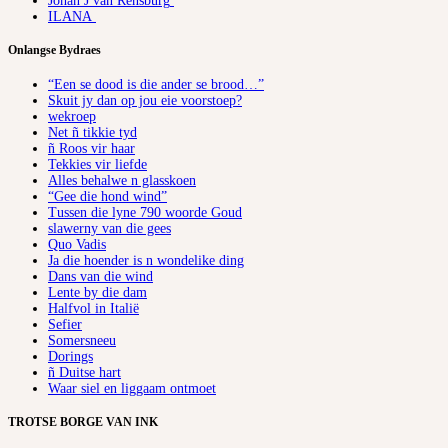
Johan J van Rensburg
ILANA
Onlangse Bydraes
“Een se dood is die ander se brood…”
Skuit jy dan op jou eie voorstoep?
wekroep
Net ñ tikkie tyd
ñ Roos vir haar
Tekkies vir liefde
Alles behalwe n glasskoen
“Gee die hond wind”
Tussen die lyne 790 woorde Goud
slawerny van die gees
Quo Vadis
Ja die hoender is n wondelike ding
Dans van die wind
Lente by die dam
Halfvol in Italië
Sefier
Somersneeu
Dorings
ñ Duitse hart
Waar siel en liggaam ontmoet
TROTSE BORGE VAN INK