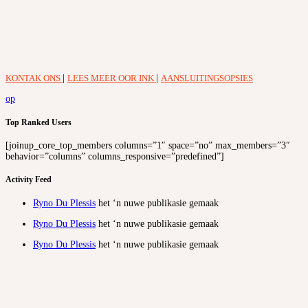
KONTAK ONS
|
LEES MEER OOR INK
|
AANSLUITINGSOPSIES
op
Top Ranked Users
[joinup_core_top_members columns=”1″ space=”no” max_members=”3″
behavior=”columns” columns_responsive=”predefined”]
Activity Feed
Ryno Du Plessis
het ‘n nuwe publikasie gemaak
Ryno Du Plessis
het ‘n nuwe publikasie gemaak
Ryno Du Plessis
het ‘n nuwe publikasie gemaak