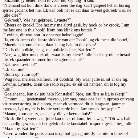
“Suzanne, jy bederf hom te veel, dè, kry nog ‘n sluk!”
“Niemand sal kon dink dat ons vroeër die dag kaart gespeel het en boring
sjerrie gedrink het nie. Ek kan ook net sê dat daar te veel gekroek was, né
julle drie?”
“Gekroek?, Wie het gekroek, Lynette?”
“Cheers op kroek! Hoe het my ma altyd gesê, by hook or by crook, I am
the last one in this book! Kom ons klink ons bottels!”
“Levinia, dit was nou ‘n opperste hekselaggie!”
“Ja, en ek neem die laaste slukkie van die ‘book’, ag ek meen die bottel,”
“Moenie bekommer nie, daar is nog baie in die yskas!”
“Dit is die polisie, heng, die polisie is hier, Katrien!”
“Nee, wag hier moet ek uit, waar is my klere? Julle hoef my nie te betaal
nie, ek spaander sommer by die agterdeur uit!”
“Kalmeer Levinia!”
“Ek kan nie!”
“Ruim op, ruim op!”
“Wag nou, meisies, kalmeer. Sit doodstil, bly waar julle is, sit af die lig,
Levinia. Lynette, draai die radio sagter, ek sal dit hanteer, dit is tog my
huis.”
“Goeienaand, kan ek jou help Konstabel? Sjoe, jou flits se lig is skerp!”
“Ummm …., goeienaand mevrou, jammer, maar ons het ‘n oproep ontvang
vir rusverstoring in die area, maar ek vermoed dit is langsaan, jammer
mevrou, lyk my ek is by die verkeerde huis. Jammer ek het gepla!”
“Manne, kom ons ry, ons is by die verkeerde huis!”
“Ek sit die lig weer aan, julle kan maar uitkom, hy is weg.” “Dit was baie
eienaardig gewees, dit het gelyk of die konstabel ‘n spook gesien het, julle.”
“Maar my, Katrien!”
“Geen wonder die polisieman is op hol gejaag nie. Jy het nie ‘n bloes of