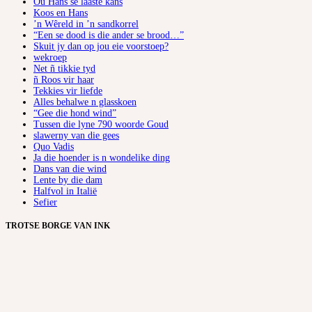
Ou Hans se laaste kans
Koos en Hans
’n Wêreld in ’n sandkorrel
“Een se dood is die ander se brood…”
Skuit jy dan op jou eie voorstoep?
wekroep
Net ñ tikkie tyd
ñ Roos vir haar
Tekkies vir liefde
Alles behalwe n glasskoen
“Gee die hond wind”
Tussen die lyne 790 woorde Goud
slawerny van die gees
Quo Vadis
Ja die hoender is n wondelike ding
Dans van die wind
Lente by die dam
Halfvol in Italië
Sefier
TROTSE BORGE VAN INK