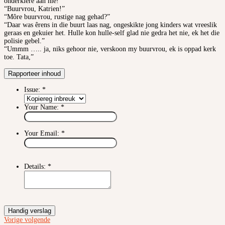
onderklere aan nie!”
“Buurvrou, Katrien!”
“Môre buurvrou, rustige nag gehad?”
“Daar was êrens in die buurt laas nag, ongeskikte jong kinders wat vreeslik
geraas en gekuier het. Hulle kon hulle-self glad nie gedra het nie, ek het die
polisie gebel.”
“Ummm ….. ja, niks gehoor nie, verskoon my buurvrou, ek is oppad kerk
toe. Tata,”
Rapporteer inhoud
Issue:
*
Your Name:
*
Your Email:
*
Details:
*
Handig verslag
Vorige
volgende