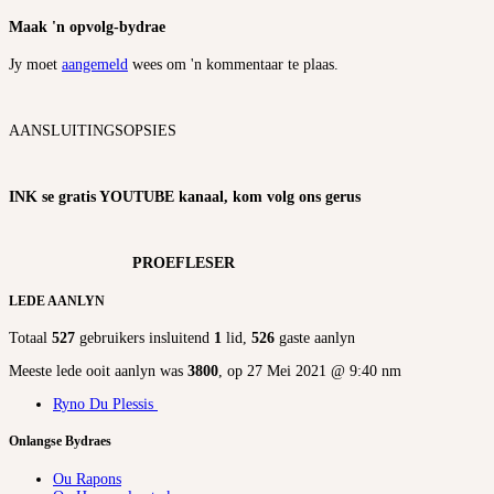
Maak 'n opvolg-bydrae
Jy moet
aangemeld
wees om 'n kommentaar te plaas.
AANSLUITINGSOPSIES
INK se gratis YOUTUBE kanaal, kom volg ons gerus
PROEFLESER
LEDE AANLYN
Totaal
527
gebruikers insluitend
1
lid,
526
gaste aanlyn
Meeste lede ooit aanlyn was
3800
, op 27 Mei 2021 @ 9:40 nm
Ryno Du Plessis
Onlangse Bydraes
Ou Rapons