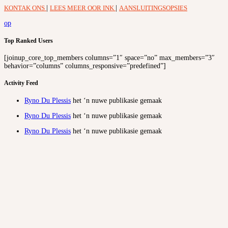
KONTAK ONS
|
LEES MEER OOR INK
|
AANSLUITINGSOPSIES
op
Top Ranked Users
[joinup_core_top_members columns=”1″ space=”no” max_members=”3″
behavior=”columns” columns_responsive=”predefined”]
Activity Feed
Ryno Du Plessis
het ‘n nuwe publikasie gemaak
Ryno Du Plessis
het ‘n nuwe publikasie gemaak
Ryno Du Plessis
het ‘n nuwe publikasie gemaak