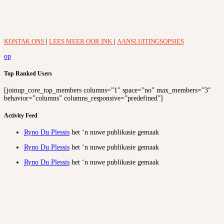
KONTAK ONS
|
LEES MEER OOR INK
|
AANSLUITINGSOPSIES
op
Top Ranked Users
[joinup_core_top_members columns=”1″ space=”no” max_members=”3″
behavior=”columns” columns_responsive=”predefined”]
Activity Feed
Ryno Du Plessis
het ‘n nuwe publikasie gemaak
Ryno Du Plessis
het ‘n nuwe publikasie gemaak
Ryno Du Plessis
het ‘n nuwe publikasie gemaak