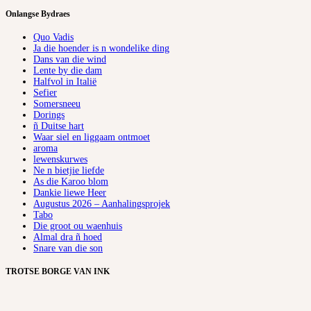
Onlangse Bydraes
Quo Vadis
Ja die hoender is n wondelike ding
Dans van die wind
Lente by die dam
Halfvol in Italië
Sefier
Somersneeu
Dorings
ñ Duitse hart
Waar siel en liggaam ontmoet
aroma
lewenskurwes
Ne n bietjie liefde
As die Karoo blom
Dankie liewe Heer
Augustus 2026 – Aanhalingsprojek
Tabo
Die groot ou waenhuis
Almal dra ñ hoed
Snare van die son
TROTSE BORGE VAN INK