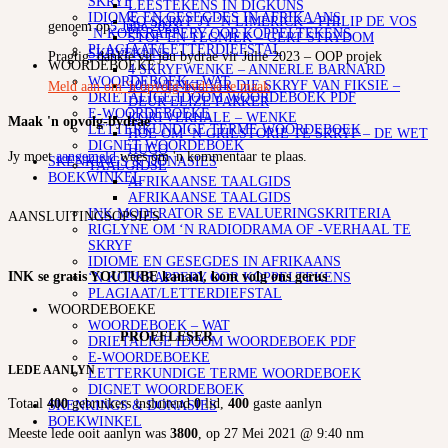
SKRYF
LEESTEKENS IN DIGKUNS
IDIOME EN GESEGDES IN AFRIKAANS
SO SKRYF JY ‘N LIMERICK – PHILIP DE VOS
genoem op
5 Julie 2023
‘N KOPKRAPPERY OOR KOPPELTEKENS
STOF EN TEGNIEK – GERT STRYDOM
PLAGIAAT/LETTERDIEFSTAL
SKRYFKUNS
Pragtig, dankie vir jou bydrae vir Julie 2023 – OOP projek
WOORDEBOEKE
4 SKRYFWENKE – ANNERLE BARNARD
WOORDEBOEK – WAT
101 WENKE VIR DIE SKRYF VAN FIKSIE –
Meld aan om 'n opvolg-bydrae te maak
DRIETALIGE IDOOM WOORDEBOEK PDF
DEUR ELIZE PARKER
E-WOORDEBOEKE
KORTVERHALE – WENKE
Maak 'n opvolg-bydrae
LETTERKUNDIGE TERME WOORDEBOEK
HOE OM ‘N GRILSTORIE TE SKRYF – DE WET
DIGNET WOORDEBOEK
HUGO
Jy moet
aangemeld
wees om 'n kommentaar te plaas.
SKENKINGS & DONASIES
TAALGIDSE
BOEKWINKEL
AFRIKAANSE TAALGIDS
AFRIKAANSE TAALGIDS
INK MODERATOR SE EVALUERINGSKRITERIA
AANSLUITINGSOPSIES
RIGLYNE OM ‘N RADIODRAMA OF -VERHAAL TE
SKRYF
IDIOME EN GESEGDES IN AFRIKAANS
INK se gratis YOUTUBE kanaal, kom volg ons gerus
‘N KOPKRAPPERY OOR KOPPELTEKENS
PLAGIAAT/LETTERDIEFSTAL
WOORDEBOEKE
WOORDEBOEK – WAT
PROEFLESER
DRIETALIGE IDOOM WOORDEBOEK PDF
E-WOORDEBOEKE
LEDE AANLYN
LETTERKUNDIGE TERME WOORDEBOEK
DIGNET WOORDEBOEK
Totaal
400
gebruikers insluitend
0
lid,
400
gaste aanlyn
SKENKINGS & DONASIES
BOEKWINKEL
Meeste lede ooit aanlyn was
3800
, op 27 Mei 2021 @ 9:40 nm