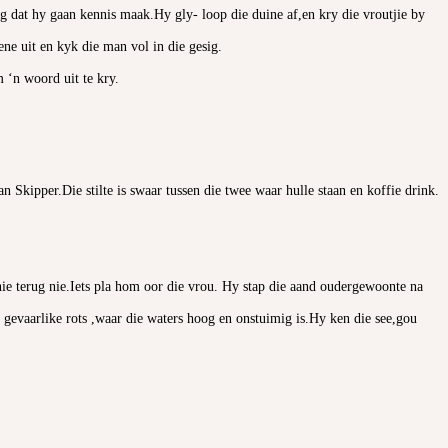
g dat hy gaan kennis maak.Hy gly- loop die duine af,en kry die vroutjie by
ne uit en kyk die man vol in die gesig.
m ‘n woord uit te kry.
 Skipper.Die stilte is swaar tussen die twee waar hulle staan en koffie drink.
nie terug nie.Iets pla hom oor die vrou. Hy stap die aand oudergewoonte na
e gevaarlike rots ,waar die waters hoog en onstuimig is.Hy ken die see,gou