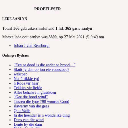
PROEFLESER
LEDE AANLYN
Totaal
366
gebruikers insluitend
1
lid,
365
gaste aanlyn
Meeste lede ooit aanlyn was
3800
, op 27 Mei 2021 @ 9:40 nm
Johan J van Rensburg
Onlangse Bydraes
“Een se dood is die ander se brood…”
Skuit jy dan op jou eie voorstoep?
wekroep
Net ñ tikkie tyd
ñ Roos vir haar
Tekkies vir liefde
Alles behalwe n glasskoen
“Gee die hond wind”
Tussen die lyne 790 woorde Goud
slawerny van die gees
Quo Vadis
Ja die hoender is n wondelike ding
Dans van die wind
Lente by die dam