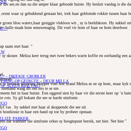
KKE
die see,en dan na die amper klaar geboude huisie. Hy besluit vandag is die da
 orent waar sy gebukkend gestaan het, trek haar geblomde rokkie tussen haar be
se groen blou waters,haar gesiggie vlekloos wit , sy is beeldskoon. Hy sukkel o
ie ,hulle maak hom senuweeagtig. Dit voel vir hom of haar oe hom deurboor.
G? –
tap saam met haar. “
.W
r sy skouer. Meliza keer terug met twee bekers warm koffie en oorhandig een aan
el.
G? – DRIEKIE GROBLER
ontmoet.”
RING OP GEDIGTE – DEUR MILLA
by sy borskas uitspring.Skipper voel hoe brand Meliza se oe op hom, maar kyk 
.W :SLEGS RIGLYNE]
 niemand waag dit om iets te se nie.
eneem het in haar huisie. Een oggend sien hy haar vir die eerste keer op ‘n bai
ie rots. Sy gil bokant die see se harde simfonie.
UGO
lyf vas . hy sukkel met haar al skoppende die see uit.
in houtkissie in haar een hand op toe hy probeer opstaan.
 ELIZE PARKER
ns dat wanneer die simfonie orkes sy hoogtepunt bereik, net hier. Net hier.”
UGO