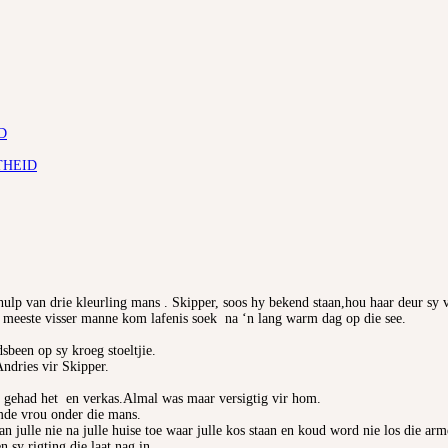
D
THEID
ulp van drie kleurling mans . Skipper, soos hy bekend staan,hou haar deur sy 
ar meeste visser manne kom lafenis soek na ‘n lang warm dag op die see.
sbeen op sy kroeg stoeltjie.
ndries vir Skipper.
 gehad het en verkas.Almal was maar versigtig vir hom.
mde vrou onder die mans.
ulle nie na julle huise toe waar julle kos staan en koud word nie los die arme
 sy rigting die laat nag in.