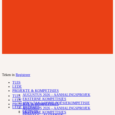
Teken in
Registreer
TUIS
LEDE
PROJEKTE & KOMPETISIES
AUGUSTUS 2026 – AANHALINGSPROJEK
TUIS
EKSTERNE KOMPETISIES
LEDE
ATKV-TAK LOERIE POËSIEKOMPETISIE
PROJEKTE & KOMPETISIES
LEDE BYDRAES
AUGUSTUS 2026 – AANHALINGSPROJEK
GEDIGTE
EKSTERNE KOMPETISIES