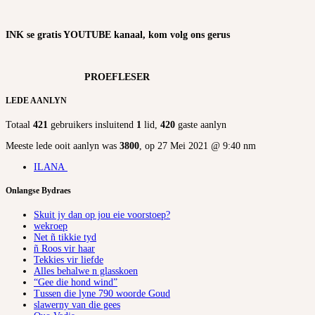
INK se gratis YOUTUBE kanaal, kom volg ons gerus
PROEFLESER
LEDE AANLYN
Totaal
421
gebruikers insluitend
1
lid,
420
gaste aanlyn
Meeste lede ooit aanlyn was
3800
, op 27 Mei 2021 @ 9:40 nm
ILANA
Onlangse Bydraes
Skuit jy dan op jou eie voorstoep?
wekroep
Net ñ tikkie tyd
ñ Roos vir haar
Tekkies vir liefde
Alles behalwe n glasskoen
“Gee die hond wind”
Tussen die lyne 790 woorde Goud
slawerny van die gees