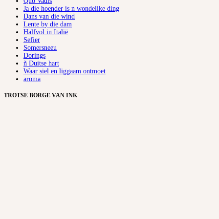
Quo Vadis
Ja die hoender is n wondelike ding
Dans van die wind
Lente by die dam
Halfvol in Italië
Sefier
Somersneeu
Dorings
ñ Duitse hart
Waar siel en liggaam ontmoet
aroma
TROTSE BORGE VAN INK