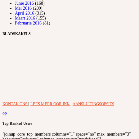
Junie 2016
(168)
Mei 2016
(209)
April 2016
(315)
Maart 2016
(155)
Februarie 2016
(81)
BLADSKAKELS
KONTAK ONS
|
LEES MEER OOR INK
|
AANSLUITINGSOPSIES
op
Top Ranked Users
[joinup_core_top_members columns=”1″ space=”no” max_members=”3″