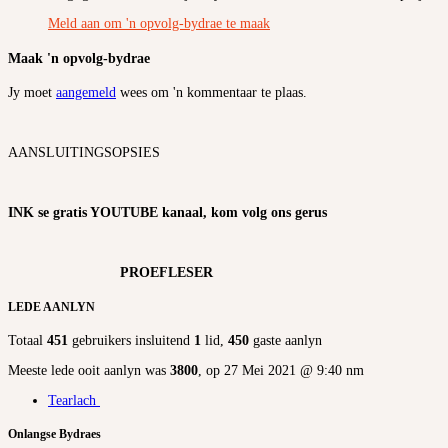
Meld aan om 'n opvolg-bydrae te maak
Maak 'n opvolg-bydrae
Jy moet
aangemeld
wees om 'n kommentaar te plaas.
AANSLUITINGSOPSIES
INK se gratis YOUTUBE kanaal, kom volg ons gerus
PROEFLESER
LEDE AANLYN
Totaal
451
gebruikers insluitend
1
lid,
450
gaste aanlyn
Meeste lede ooit aanlyn was
3800
, op 27 Mei 2021 @ 9:40 nm
Tearlach
Onlangse Bydraes