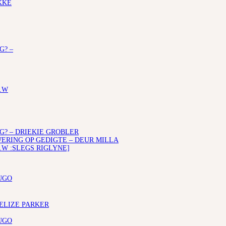
KKE
G? –
.W
G? – DRIEKIE GROBLER
RING OP GEDIGTE – DEUR MILLA
.W :SLEGS RIGLYNE]
UGO
 ELIZE PARKER
UGO