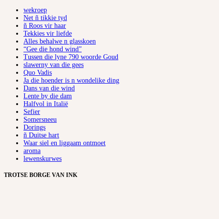
wekroep
Net ñ tikkie tyd
ñ Roos vir haar
Tekkies vir liefde
Alles behalwe n glasskoen
“Gee die hond wind”
Tussen die lyne 790 woorde Goud
slawerny van die gees
Quo Vadis
Ja die hoender is n wondelike ding
Dans van die wind
Lente by die dam
Halfvol in Italië
Sefier
Somersneeu
Dorings
ñ Duitse hart
Waar siel en liggaam ontmoet
aroma
lewenskurwes
TROTSE BORGE VAN INK