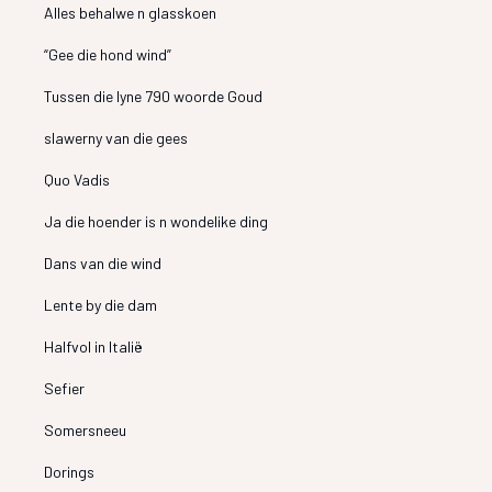
Alles behalwe n glasskoen
“Gee die hond wind”
Tussen die lyne 790 woorde Goud
slawerny van die gees
Quo Vadis
Ja die hoender is n wondelike ding
Dans van die wind
Lente by die dam
Halfvol in Italië
Sefier
Somersneeu
Dorings