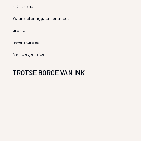
ñ Duitse hart
Waar siel en liggaam ontmoet
aroma
lewenskurwes
Ne n bietjie liefde
TROTSE BORGE VAN INK