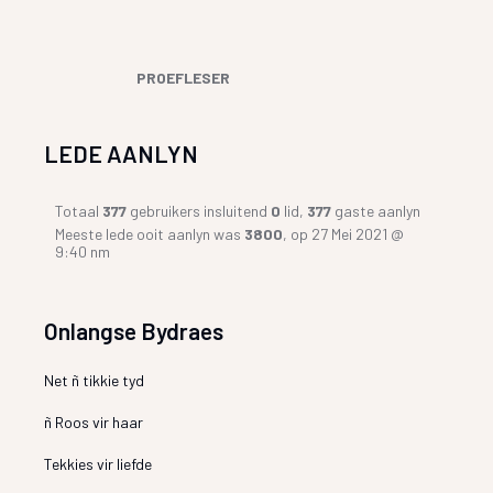
PROEFLESER
LEDE AANLYN
Totaal
377
gebruikers insluitend
0
lid,
377
gaste aanlyn
Meeste lede ooit aanlyn was
3800
, op 27 Mei 2021 @
9:40 nm
Onlangse Bydraes
Net ñ tikkie tyd
ñ Roos vir haar
Tekkies vir liefde