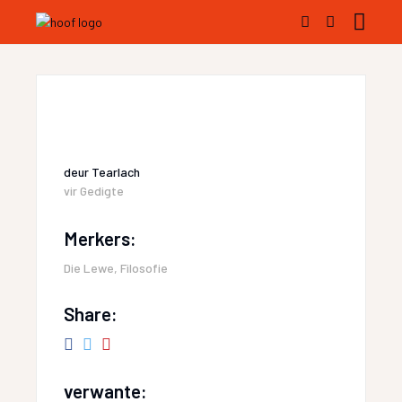
deur
Tearlach
vir
Gedigte
Merkers:
Die Lewe
,
Filosofie
Share:
verwante: