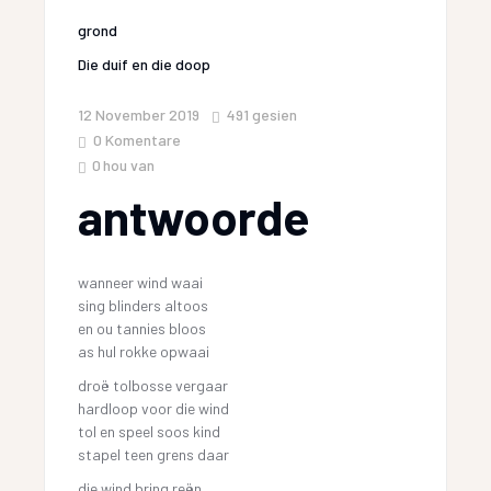
grond
Die duif en die doop
12 November 2019
491
gesien
0 Komentare
0
hou van
antwoorde
wanneer wind waai
sing blinders altoos
en ou tannies bloos
as hul rokke opwaai
droë tolbosse vergaar
hardloop voor die wind
tol en speel soos kind
stapel teen grens daar
die wind bring reën