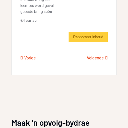
leemtes word gevul
gebede bring seën
©Teárlach
Rapporteer inhoud
Vorige
Volgende
Maak 'n opvolg-bydrae