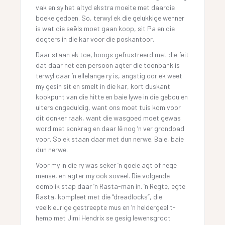
vak en sy het altyd ekstra moeite met daardie
boeke gedoen. So, terwyl ek die gelukkige wenner
is wat die seëls moet gaan koop, sit Pa en die
dogters in die kar voor die poskantoor.
Daar staan ek toe, hoogs gefrustreerd met die feit
dat daar net een persoon agter die toonbank is
terwyl daar ’n ellelange ry is, angstig oor ek weet
my gesin sit en smelt in die kar, kort duskant
kookpunt van die hitte en baie lywe in die gebou en
uiters ongeduldig, want ons moet tuis kom voor
dit donker raak, want die wasgoed moet gewas
word met sonkrag en daar lê nog ’n ver grondpad
voor. So ek staan daar met dun nerwe. Baie, baie
dun nerwe.
Voor my in die ry was seker ’n goeie agt of nege
mense, en agter my ook soveel. Die volgende
oomblik stap daar ’n Rasta-man in. ’n Regte, egte
Rasta, kompleet met die “dreadlocks”, die
veelkleurige gestreepte mus en ’n heldergeel t-
hemp met Jimi Hendrix se gesig lewensgroot