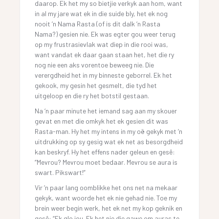
daarop. Ek het my so bietjie verkyk aan hom, want
in al my jare wat ek in die suide bly, het ek nog
nooit ’n Nama Rasta (of is dit dalk ’n Rasta
Nama?) gesien nie. Ek was egter gou weer terug
op my frustrasievlak wat diep in die rooi was,
want vandat ek daar gaan staan het, het die ry
nog nie een aks vorentoe beweeg nie. Die
verergdheid het in my binneste geborrel. Ek het
gekook, my gesin het gesmelt, die tyd het
uitgeloop en die ry het botstil gestaan.
Na ‘n paar minute het iemand sag aan my skouer
gevat en met die omkyk het ek gesien dit was
Rasta-man. Hy het my intens in my oë gekyk met ’n
uitdrukking op sy gesig wat ek net as besorgdheid
kan beskryf. Hy het effens nader geleun en gesê:
“Mevrou? Mevrou moet bedaar. Mevrou se aura is
swart. Pikswart!”
Vir ’n paar lang oomblikke het ons net na mekaar
gekyk, want woorde het ek nie gehad nie. Toe my
brein weer begin werk, het ek net my kop geknik en
gesê: “Ek glo jou. Ek het nie die gawe om auras te