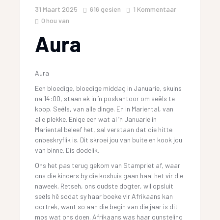
31 Maart 2025
616
gesien
1 Kommentaar
0
hou van
Aura
Aura
Een bloedige, bloedige middag in Januarie, skuins
na 14:00, staan ek in ’n poskantoor om seëls te
koop. Seëls, van alle dinge. En in Mariental, van
alle plekke. Enige een wat al ’n Januarie in
Mariental beleef het, sal verstaan dat die hitte
onbeskryflik is. Dit skroei jou van buite en kook jou
van binne. Dis dodelik.
Ons het pas terug gekom van Stampriet af, waar
ons die kinders by die koshuis gaan haal het vir die
naweek. Retseh, ons oudste dogter, wil opsluit
seëls hê sodat sy haar boeke vir Afrikaans kan
oortrek, want so aan die begin van die jaar is dit
mos wat ons doen. Afrikaans was haar gunsteling