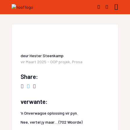
deur
Hester Steenkamp
vir
Maart 2025 - OOP projek
,
Prosa
Share:
verwante:
’n Onverwagse oplossing vir pyn.
Nee, vertel jy maar… (702 Woorde)