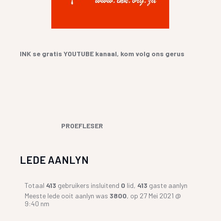
INK se gratis YOUTUBE kanaal, kom volg ons gerus
PROEFLESER
LEDE AANLYN
Totaal
413
gebruikers insluitend
0
lid,
413
gaste aanlyn
Meeste lede ooit aanlyn was
3800
, op 27 Mei 2021 @
9:40 nm