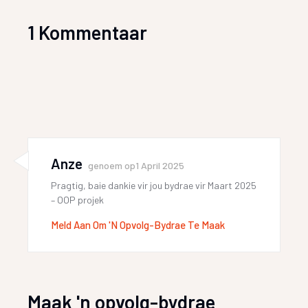
1 Kommentaar
Anze
genoem op
1 April 2025
Pragtig, baie dankie vir jou bydrae vir Maart 2025
– OOP projek
Meld Aan Om 'n Opvolg-Bydrae Te Maak
Maak 'n opvolg-bydrae