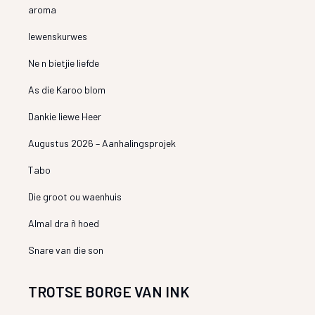
aroma
lewenskurwes
Ne n bietjie liefde
As die Karoo blom
Dankie liewe Heer
Augustus 2026 – Aanhalingsprojek
Tabo
Die groot ou waenhuis
Almal dra ñ hoed
Snare van die son
TROTSE BORGE VAN INK