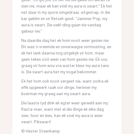
sien nie, maar ek kan vóél my aura is swart.” Ek het
net daar in my spore omgedraai, uitgestap, in die
kar geklim en vir Retseh gesê: “Jammer Pop, my
aura is swart. Die seël-ding gaan nie vandag
gebeur nie.”
Na daardie dag het ek hom nooit weer gesien nie.
Dit was ’n vreemde en onverwagse ontmoeting, en
ek het lank daarna nog uitgekyk vir hom, maar
geen teken ooit weer van hom gesien nie. Ek sou
graag vir hom wou vra watter kleur my aura tans
is. Die swart aura het my nogal bekommer.
Ek het hom ook nooit vergeet nie, want sodra ek
effe opgewerk raak oor dinge, herinner my
boerman my graag aan my swart aura.
Die laaste tyd dink ek egter weer gereeld aan my
Rasta-man, want met al die dinge ek elke dag
sien, hoor en lees, kan ek voel my aura is weer
swart. Pikswart!
© Hester Steenkamp