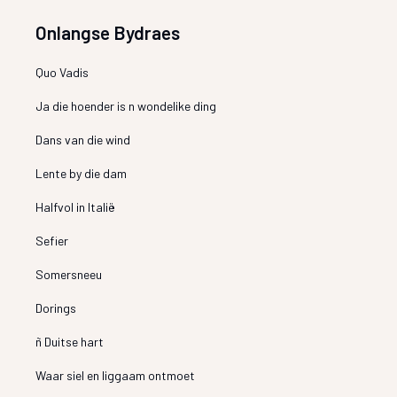
Onlangse Bydraes
Quo Vadis
Ja die hoender is n wondelike ding
Dans van die wind
Lente by die dam
Halfvol in Italië
Sefier
Somersneeu
Dorings
ñ Duitse hart
Waar siel en liggaam ontmoet