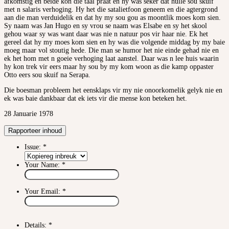
afkomstig en beide kon die taal praat en hy was seker dat hulle sou skuif
met n salaris verhoging. Hy het die satalietfoon geneem en die agtergrond
aan die man verduidelik en dat hy my sou gou as moontlik moes kom sien.
Sy naam was Jan Hugo en sy vrou se naam was Elsabe en sy het skool
gehou waar sy was want daar was nie n natuur pos vir haar nie. Ek het
gereel dat hy my moes kom sien en hy was die volgende middag by my baie
moeg maar vol stoutig hede. Die man se humor het nie einde gehad nie en
ek het hom met n goeie verhoging laat aanstel. Daar was n lee huis waarin
hy kon trek vir eers maar hy sou by my kom woon as die kamp oppaster
Otto eers sou skuif na Serapa.
Die boesman probleem het eensklaps vir my nie onoorkomelik gelyk nie en
ek was baie dankbaar dat ek iets vir die mense kon beteken het.
28 Januarie 1978
Rapporteer inhoud
Issue:
*
Your Name:
*
Your Email:
*
Details:
*