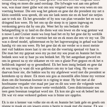
terug vlieg en moes die aand oorslaap. Die lyfwagte wat aan ons gebied
was, was maar meer gidse wat ons sou vergesel waar ons wou wees en ons
voertuig bestuur. Die een wag het gekom en gese dat die president my net n
klein oomblik wou spreek, dit sou nie lank neem nie en ek hoef nie netjies
aan te trek nie. Ek het gewonder of hy nou van plan verander het en wat so
dringend kon wees. Hy het ons op die stoep in sy japon ingewag en
verskoning gevra dat hy ons pla. Weer het hy ons bedank vir die
belangstelling in sy land en die diens wat ons lewer en die wag gestuur wat
n nuwe Land Cruiser stasie wa loop haal het en hy het gese dat hy werklik
geen nut vir drie van die voertuie het nie en ek moes die een vir my vat. Dit
was n diesel model, splinternuut en hy het lugversorging in gehad wat baie
handig vir ons sou wees. Hy het gese dat ek nie verder so n mooi meisie
met vuil bakkies moes laat ry nie en dat die voertuig spesiaal vir haar is.
Die man het my gepraat soos my pa met my sou praat en Jeannie het hom
bedank soos wat sy haar pa sou bedank het. Hy het aangedaan geword en
ons in genooi na sy eie sitkamer en vir ons n glasie Port gegooi en ek het n
heildronk ingestel op sy gesondheid. Ek het hom innig bedank en gese dat
ek sou terug ry want dit was geldmors om my te laat vlieg. Hy wou nie
daarvan hoor nie, die bakkie sou by my afgelewer word met die president se
kentekens op sy deure. Ek moes sou gou as moontlik alles binne my vermoe
doen om die boesman kwessie in n rigting te stuur. Hy het met al die
hoofmanne vergader vier maal per jaar en dit sou weer die volgende week
plaasvind en hy sou die nuwe wette verduidelik. Geen diskriminasie sou
teen geen boesman toegelaat word nie. Ek kon nie glo wat ek beleef het nie.
Dit wat vir eeue verkeerd gedoen was is binne ure opgelos.
Ek is nie n kenner van volke nie en ek en Jeannie het lank gele en gesels om
planne te maak en om iewers erens n begin te maak met die mense. Ek sou