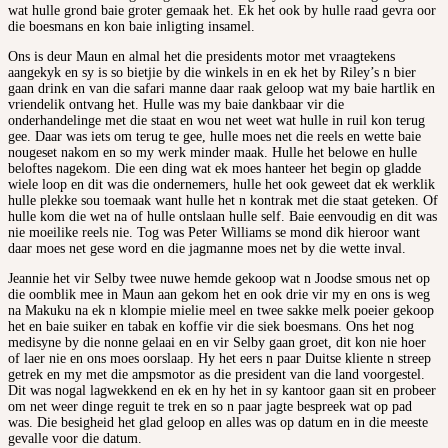
wat hulle grond baie groter gemaak het. Ek het ook by hulle raad gevra oor
die boesmans en kon baie inligting insamel.
Ons is deur Maun en almal het die presidents motor met vraagtekens
aangekyk en sy is so bietjie by die winkels in en ek het by Riley’s n bier
gaan drink en van die safari manne daar raak geloop wat my baie hartlik en
vriendelik ontvang het. Hulle was my baie dankbaar vir die
onderhandelinge met die staat en wou net weet wat hulle in ruil kon terug
gee. Daar was iets om terug te gee, hulle moes net die reels en wette baie
nougeset nakom en so my werk minder maak. Hulle het belowe en hulle
beloftes nagekom. Die een ding wat ek moes hanteer het begin op gladde
wiele loop en dit was die ondernemers, hulle het ook geweet dat ek werklik
hulle plekke sou toemaak want hulle het n kontrak met die staat geteken. Of
hulle kom die wet na of hulle ontslaan hulle self. Baie eenvoudig en dit was
nie moeilike reels nie. Tog was Peter Williams se mond dik hieroor want
daar moes net gese word en die jagmanne moes net by die wette inval.
Jeannie het vir Selby twee nuwe hemde gekoop wat n Joodse smous net op
die oomblik mee in Maun aan gekom het en ook drie vir my en ons is weg
na Makuku na ek n klompie mielie meel en twee sakke melk poeier gekoop
het en baie suiker en tabak en koffie vir die siek boesmans. Ons het nog
medisyne by die nonne gelaai en en vir Selby gaan groet, dit kon nie hoer
of laer nie en ons moes oorslaap. Hy het eers n paar Duitse kliente n streep
getrek en my met die ampsmotor as die president van die land voorgestel.
Dit was nogal lagwekkend en ek en hy het in sy kantoor gaan sit en probeer
om net weer dinge reguit te trek en so n paar jagte bespreek wat op pad
was. Die besigheid het glad geloop en alles was op datum en in die meeste
gevalle voor die datum.