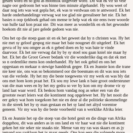
gesien word en so gou as moontlik uitgevoer word. Dit wat ek vir so vele
nagte oor gedroom het was binne tien minute afgehandel. Hy wou weet of
daar nog iets was wat gepla het, ek was te verdwaas om te antwoord. Ek het
harde onderhandelinge verwag wat toe glad nie gerealiseer het nie. Ek het
basies n oop tjekboek gehad om mense te help wat ek nie eens twee woorde
van hulle taal kon praat nie. Dit was meer as wonderlik en ek het gewonder
hoekom dit nie al jare gelede gedoen was nie.
Ons het op die stoep gaan sit en ek het geweet dat hy n christen was. Hy het
nie met sy geloof gespog nie maar het baie nougeset dit uitgeleef. Ek het
gevra of hy sou omgee as ek n gebed doen en hy was baie te vinde
daarvoor. Ek het nie verwag dat hy by sy stoel sou gaan kniel nie maar hy
het. Ek het die Groot Gewer bedank vir die wonderlike dag en dat ek met
so n ordentlike mens kon onderhandel. Hy het ook gebid en ons het
opgestaan en mekaar n stewige handdruk gegee. Ek en Jeannie kon die trane
nie keer nie, ons was so bekommerd oor die boesmans en dit was nou iets
van die verlede. Hy het my die beste toegewens vir my werk en was bly dat
ons met hom kom praat het. Ek sou my lewe lank n baie groot ondersteuner
van die man wees en hy het my gedra so ver hy kon om my drome vir sy
land laat waar word. Ek beskou hom vandag nog as seker een van die
grootste swart leiers wat die kontinent nog opgelewer het. Hy het nooit die
eer gekry wat hom toegekom het nie en deur al die politieke skommelinge
in die streek het hy sy man gestaan en het sy land net altyd vorentoe
geneem. Vir my was hy die beste voorbeeld van n werklike Afrika leier.
Ek en Jeannie het op die stoep van die hotel gesit en die dinge van Afrika
dopgehou, dit was anders as in ons land en vir haar wat nie die kontinent
geken het nie seker nie snaaks nie. Mense van my ras was skaars en as jy
iemand sou raakloop het jy maar gesels. Ons kon eers die volgende more