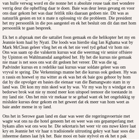
van hulle verwag word en die nonne het n absolute reuse taak met wondere
verrig deur die opheffing daar te doen. Baie was deur leeus gevang en voor
ons daar gekom het was daar feitlik niks daaraan gedoen nie. Dit was as
natuurlik gesien en tot n mate n oplossing vir die probleem. Die president
het my persoonlik in die pos aangestel en ek het besluit om dit dan met hom
persoonlik te gaan bespreek.
Ek het n afspraak met die sattaliet foon gemaak en die helikopter het my en
Jeannie kom haal by Nyati. Die loods was hierdie slag Ian Kghama wat by
Mark McClean geleer vlieg het en ek het nie veel tyd gehad vir hom nie.
Ons was saam op die valskerm kursus wat die weermag vir senior offsiere
by Upinton en Wahlmansdal aangebied het. Hy het die kursus nie gemaak
nie maar is net soos ons wat dit gedoen het vereer. Dit was die sg.
Padvinder kursus en n redelike taai kursus waar soldate geleer was om
vryval te spring. Die Verkennings manne het die kursus ook gedoen. Hy was
n rassis en hoewel sy ma witter as ek was het ek baie gou gehoor by hom
dat hy die opvolger en basies die eienaar van die Bamangwato stam in sy
land was. Dit kon my min skeel wat hy was. Vir my was hy n windgat en n
bedorwe brok wat nie sy mond meer kon uitspoel teenoor die toestande in
my land nie. Ons het min vir mekaar te se gehad want ek het ongelukkig sy
mislukte kursus deur gekom en het geweet dat ek meer van hom weet as
baie ander mense in sy land.
Ons het in Serowe gaan land en daar was weer die regeringsvoertuie met
wagte wat ons na die hotel geneem het en weer was ons gepamperlang met
bykans alles wat ons wou he. Die sekretaris het weer vir ons nuwe klere laat
kry en Jeannie het vir haar n tradisionele uitrusting gekry wat haar soos die
inheemse dames laat lyk het. Baie mooi en baie stylvol en ek het n pak