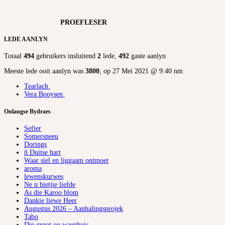
PROEFLESER
LEDE AANLYN
Totaal
494
gebruikers insluitend
2
lede,
492
gaste aanlyn
Meeste lede ooit aanlyn was
3800
, op 27 Mei 2021 @ 9:40 nm
Tearlach
Vera Booysen
Onlangse Bydraes
Sefier
Somersneeu
Dorings
ñ Duitse hart
Waar siel en liggaam ontmoet
aroma
lewenskurwes
Ne n bietjie liefde
As die Karoo blom
Dankie liewe Heer
Augustus 2026 – Aanhalingsprojek
Tabo
Die groot ou waenhuis