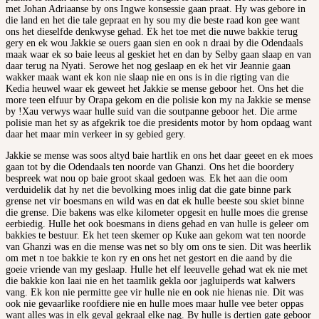
met Johan Adriaanse by ons Ingwe konsessie gaan praat. Hy was gebore in
die land en het die tale gepraat en hy sou my die beste raad kon gee want
ons het dieselfde denkwyse gehad. Ek het toe met die nuwe bakkie terug
gery en ek wou Jakkie se ouers gaan sien en ook n draai by die Odendaals
maak waar ek so baie leeus al geskiet het en dan by Selby gaan slaap en van
daar terug na Nyati. Serowe het nog geslaap en ek het vir Jeannie gaan
wakker maak want ek kon nie slaap nie en ons is in die rigting van die
Kedia heuwel waar ek geweet het Jakkie se mense geboor het. Ons het die
more teen elfuur by Orapa gekom en die polisie kon my na Jakkie se mense
by !Xau verwys waar hulle suid van die soutpanne geboor het. Die arme
polisie man het sy as afgekrik toe die presidents motor by hom opdaag want
daar het maar min verkeer in sy gebied gery.
Jakkie se mense was soos altyd baie hartlik en ons het daar geeet en ek moes
gaan tot by die Odendaals ten noorde van Ghanzi. Ons het die boordery
bespreek wat nou op baie groot skaal gedoen was. Ek het aan die oom
verduidelik dat hy net die bevolking moes inlig dat die gate binne park
grense net vir boesmans en wild was en dat ek hulle beeste sou skiet binne
die grense. Die bakens was elke kilometer opgesit en hulle moes die grense
eerbiedig. Hulle het ook boesmans in diens gehad en van hulle is geleer om
bakkies te bestuur. Ek het teen skemer op Kuke aan gekom wat ten noorde
van Ghanzi was en die mense was net so bly om ons te sien. Dit was heerlik
om met n toe bakkie te kon ry en ons het net gestort en die aand by die
goeie vriende van my geslaap. Hulle het elf leeuvelle gehad wat ek nie met
die bakkie kon laai nie en het taamlik gekla oor jagluiperds wat kalwers
vang. Ek kon nie permitte gee vir hulle nie en ook nie hienas nie. Dit was
ook nie gevaarlike roofdiere nie en hulle moes maar hulle vee beter oppas
want alles was in elk geval gekraal elke nag. By hulle is dertien gate geboor