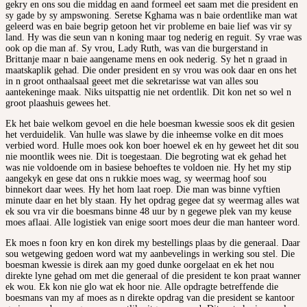
gekry en ons sou die middag en aand formeel eet saam met die president en
sy gade by sy ampswoning. Seretse Kghama was n baie ordentlike man wat
geleerd was en baie begrip getoon het vir probleme en baie lief was vir sy
land. Hy was die seun van n koning maar tog nederig en reguit. Sy vrae was
ook op die man af. Sy vrou, Lady Ruth, was van die burgerstand in
Brittanje maar n baie aangename mens en ook nederig. Sy het n graad in
maatskaplik gehad. Die onder president en sy vrou was ook daar en ons het
in n groot onthaalsaal geeet met die sekretarisse wat van alles sou
aantekeninge maak. Niks uitspattig nie net ordentlik. Dit kon net so wel n
groot plaashuis gewees het.
Ek het baie welkom gevoel en die hele boesman kwessie soos ek dit gesien
het verduidelik. Van hulle was slawe by die inheemse volke en dit moes
verbied word. Hulle moes ook kon boer hoewel ek en hy geweet het dit sou
nie moontlik wees nie. Dit is toegestaan. Die begroting wat ek gehad het
was nie voldoende om in basiese behoeftes te voldoen nie. Hy het my stip
aangekyk en gese dat ons n rukkie moes wag, sy weermag hoof sou
binnekort daar wees. Hy het hom laat roep. Die man was binne vyftien
minute daar en het bly staan. Hy het opdrag gegee dat sy weermag alles wat
ek sou vra vir die boesmans binne 48 uur by n gegewe plek van my keuse
moes aflaai. Alle logistiek van enige soort moes deur die man hanteer word.
Ek moes n foon kry en kon direk my bestellings plaas by die generaal. Daar
sou wetgewing gedoen word wat my aanbevelings in werking sou stel. Die
boesman kwessie is direk aan my goed dunke oorgelaat en ek het nou
direkte lyne gehad om met die generaal of die president te kon praat wanner
ek wou. Ek kon nie glo wat ek hoor nie. Alle opdragte betreffende die
boesmans van my af moes as n direkte opdrag van die president se kantoor