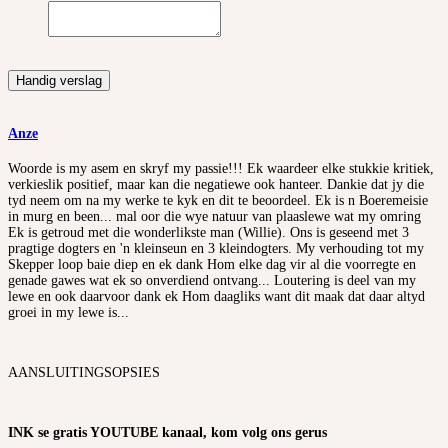
Handig verslag
Anze
Woorde is my asem en skryf my passie!!! Ek waardeer elke stukkie kritiek,
verkieslik positief, maar kan die negatiewe ook hanteer. Dankie dat jy die
tyd neem om na my werke te kyk en dit te beoordeel. Ek is n Boeremeisie
in murg en been... mal oor die wye natuur van plaaslewe wat my omring
Ek is getroud met die wonderlikste man (Willie). Ons is geseend met 3
pragtige dogters en 'n kleinseun en 3 kleindogters. My verhouding tot my
Skepper loop baie diep en ek dank Hom elke dag vir al die voorregte en
genade gawes wat ek so onverdiend ontvang... Loutering is deel van my
lewe en ook daarvoor dank ek Hom daagliks want dit maak dat daar altyd
groei in my lewe is...
AANSLUITINGSOPSIES
INK se gratis YOUTUBE kanaal, kom volg ons gerus