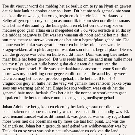
Toe dit vieruur word die middag het ek besluit om te ry na Nyati en geweet
dat ek baie lank na donker daar sou kom. Dit het nie saak gemaak nie want
ons kon die nuwe dag dan vroeg begin en ek het vir Johan Adriaanse van
Selby af geroep om my sou gou as moontlik te kom sien oor die boesmans.
Ons het na 9 die aand by die huis gekom en ek het eers die vrag kos en
mediese goed gaan aflaai en is meegedeel dat ? ou vrou oorlede is en dat sy
die middag begrawe is. Dit was iets waaraan ek nooit gedink het nie, daar
sou mos mense te sterwe kom en ons het nie n begraafplaas gehad nie. Die
nonne van Makuku was gerat hiervoor en hulle het nie te ver van die
kragopwekkers af n plek aangedui wat dan sou dien as begraafplaas. Die res
van die groepie was beter en hulle sou dit maak. Daar was nog baie siekes
maar hulle het beter geword. Dit was reeds laat in die aand maar hulle moes
vir my n lys gee wat hulle benodig dat ek dit teen die more van die
weermag kon bestel. Hulle was baie dankbaar daarvoor en voor 8 uur die
more was my bestellling deur gegee en dit sou teen die aand by my wees.
Die weermag het net een probleem gehad, hulle het met 8 ton 4×4
vragmotors gery en hulle het die vrag vol gemaak met rantsoen pakke byna
soos ons weermag gehad het. Enige kos sou welkom wees en ek het die
generaal baie mooi bedank. Ons het dit in die nonne se stoorkamers gaan
uitpak en hulle het ten minste nou kos en genoeg medisyne gehad.
Johan Adriaanse het gekom en ek en hy het lank gepraat oor die nuwe
beleid rakende die boesmans en hy was dit eens dat dit baie nodig was. Ek
wou iemand aanstel wat as dit moontlik was getroud was en my regterhand
moes wees met die boesmans en hy moes die taal kon praat. Dit was die
belangrikste. Johan het n getroude neef gehad wat wildbewaarder was by
Tsukudu en sy vrou was ook n natuurbewaarder en ook van die land