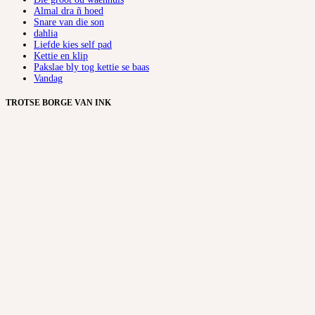
Almal dra ñ hoed
Snare van die son
dahlia
Liefde kies self pad
Kettie en klip
Pakslae bly tog kettie se baas
Vandag
TROTSE BORGE VAN INK