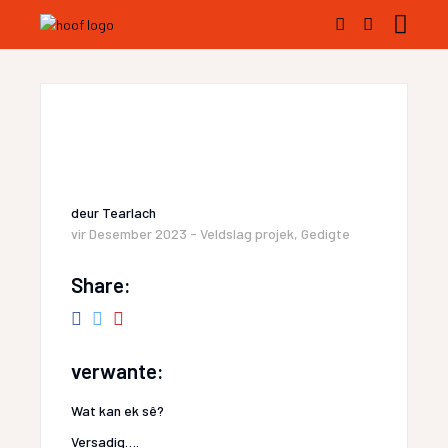
deur
Tearlach
vir
Desember 2023 - Veldslag projek
,
Gedigte
Share:
verwante:
Wat kan ek sê?
Versadig….