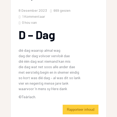
8 Desember 2023
669
gesien
1 Kommentaar
0
hou van
D – Dag
dié dag waarop almal wag
dag der dag volvoer vervloë dae
dié één dag wat niemand kan mis
die dag wat net soos alle ander dae
met eerstelig begin en in skemer eindig
so kort was dié dag – al was dit so lank
vier en negentig mense jare lank
waarvoor ‘n mens sy Here dank
©Teárlach.
Rapporteer inhoud