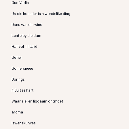
Quo Vadis
Ja die hoender is n wondelike ding
Dans van die wind
Lente by die dam
Halfvol in Italië
Sefier
Somersneeu
Dorings
ñ Duitse hart
Waar siel en liggaam ontmoet
aroma
lewenskurwes