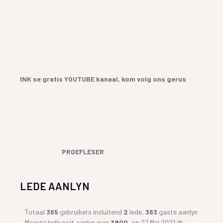
INK se gratis YOUTUBE kanaal, kom volg ons gerus
PROEFLESER
LEDE AANLYN
Totaal
365
gebruikers insluitend
2
lede,
363
gaste aanlyn
Meeste lede ooit aanlyn was
3800
, op 27 Mei 2021 @