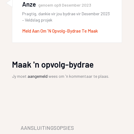
Anze
genoem op
9 Desember 2023
Pragtig, dankie vir jou bydrae vir Desember 2023
– Veldslag projek
Meld Aan Om 'n Opvolg-Bydrae Te Maak
Maak 'n opvolg-bydrae
Jy moet
aangemeld
wees om 'n kommentaar te plaas.
AANSLUITINGSOPSIES