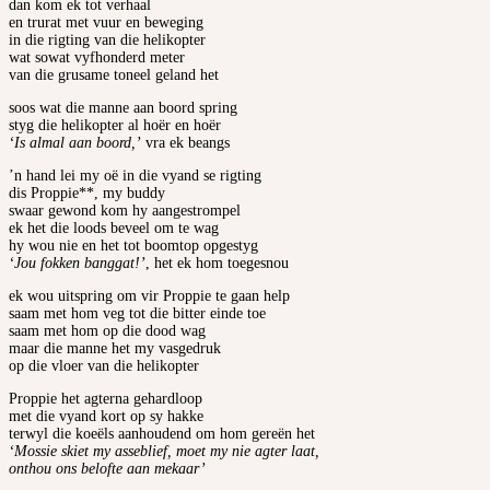
dan kom ek tot verhaal
en trurat met vuur en beweging
in die rigting van die helikopter
wat sowat vyfhonderd meter
van die grusame toneel geland het
soos wat die manne aan boord spring
styg die helikopter al hoër en hoër
‘Is almal aan boord,’
vra ek beangs
’n hand lei my oë in die vyand se rigting
dis Proppie**, my buddy
swaar gewond kom hy aangestrompel
ek het die loods beveel om te wag
hy wou nie en het tot boomtop opgestyg
‘Jou fokken banggat!’
, het ek hom toegesnou
ek wou uitspring om vir Proppie te gaan help
saam met hom veg tot die bitter einde toe
saam met hom op die dood wag
maar die manne het my vasgedruk
op die vloer van die helikopter
Proppie het agterna gehardloop
met die vyand kort op sy hakke
terwyl die koeëls aanhoudend om hom gereën het
‘Mossie skiet my asseblief, moet my nie agter laat,
onthou ons belofte aan mekaar’