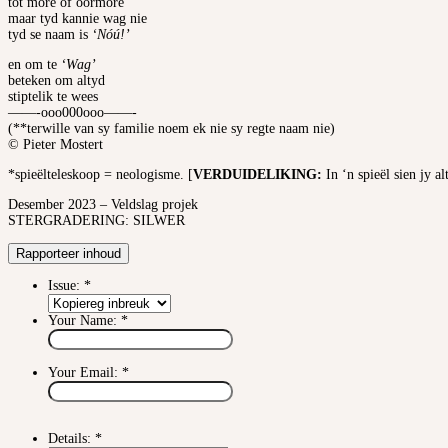
tot môre of oormôre
maar tyd kannie wag nie
tyd se naam is
‘Nóú!’
en om te
‘Wag’
beteken om altyd
stiptelik te wees
——-ooo000ooo——-
(**terwille van sy familie noem ek nie sy regte naam nie)
© Pieter Mostert
*spieëlteleskoop = neologisme. [
VERDUIDELIKING:
In ‘n spieël sien jy a
Desember 2023 – Veldslag projek
STERGRADERING: SILWER
Rapporteer inhoud
Issue:
*
Your Name:
*
Your Email:
*
Details:
*