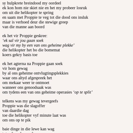
sy hulpkrete breindood my oordeel
ek kon hom nie skiet nie en het my probeer losruk
om uit die helikopter te spring
en saam met Proppie te veg tot die dood ons insluk
maar is verhoed deur die stewige greep
van die manne aan boord
ek het vir Proppie geskree:
‘ek sal vir jou gaan soek
wag vir my by een van ons geheime plekke’
die helikopter het bo die bomemat
koers gekry basis toe
ek het agterna na Proppie gaan soek
vir hom gewag
by al ons geheime ontvlugtingsplekkies
waar ons altyd afgespreek het
om mekaar weer te ontmoet
wanneer ons genoodsaak was
om tydens een van ons geheime operasies
‘op te split’
telkens was my gewag tevergeefs
Proppie was die slagoffer
van daardie dag
toe die helikopter vyf minute laat was
om ons op te pik
baie dinge in die lewe kan wag