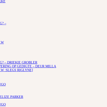
KKE
G? –
.W
G? – DRIEKIE GROBLER
RING OP GEDIGTE – DEUR MILLA
.W :SLEGS RIGLYNE]
UGO
 ELIZE PARKER
UGO