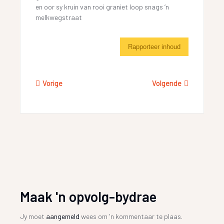
en oor sy kruin van rooi graniet loop snags ‘n
melkwegstraat
Rapporteer inhoud
Vorige
Volgende
Maak 'n opvolg-bydrae
Jy moet
aangemeld
wees om 'n kommentaar te plaas.