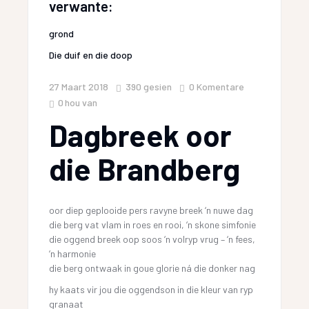
verwante:
grond
Die duif en die doop
27 Maart 2018
390
gesien
0 Komentare
0
hou van
Dagbreek oor
die Brandberg
oor diep geplooide pers ravyne breek ‘n nuwe dag
die berg vat vlam in roes en rooi, ‘n skone simfonie
die oggend breek oop soos ‘n volryp vrug – ‘n fees,
‘n harmonie
die berg ontwaak in goue glorie ná die donker nag
hy kaats vir jou die oggendson in die kleur van ryp
granaat