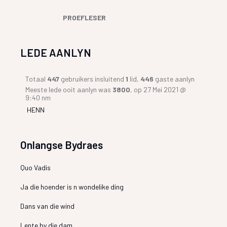
PROEFLESER
LEDE AANLYN
Totaal
447
gebruikers insluitend
1
lid,
446
gaste aanlyn
Meeste lede ooit aanlyn was
3800
, op 27 Mei 2021 @
9:40 nm
HENN
Onlangse Bydraes
Quo Vadis
Ja die hoender is n wondelike ding
Dans van die wind
Lente by die dam