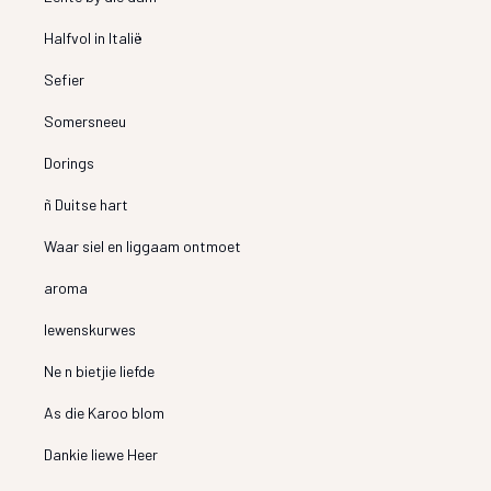
Halfvol in Italië
Sefier
Somersneeu
Dorings
ñ Duitse hart
Waar siel en liggaam ontmoet
aroma
lewenskurwes
Ne n bietjie liefde
As die Karoo blom
Dankie liewe Heer