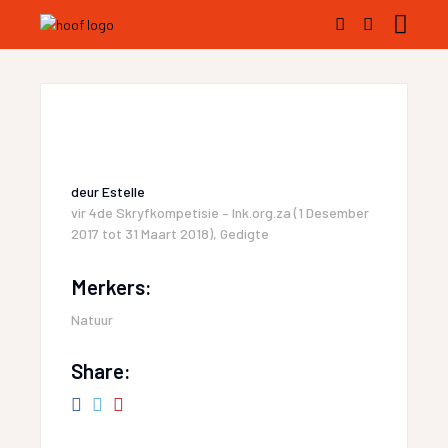
deur
Estelle
vir
4de Skryfkompetisie – Ink.org.za (1 Desember
2017 tot 31 Maart 2018)
,
Gedigte
Merkers:
Natuur
Share: