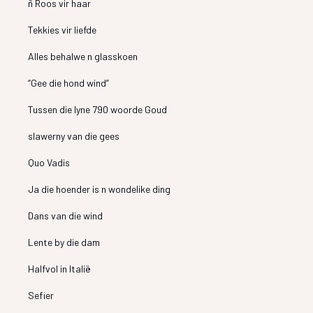
ñ Roos vir haar
Tekkies vir liefde
Alles behalwe n glasskoen
“Gee die hond wind”
Tussen die lyne 790 woorde Goud
slawerny van die gees
Quo Vadis
Ja die hoender is n wondelike ding
Dans van die wind
Lente by die dam
Halfvol in Italië
Sefier