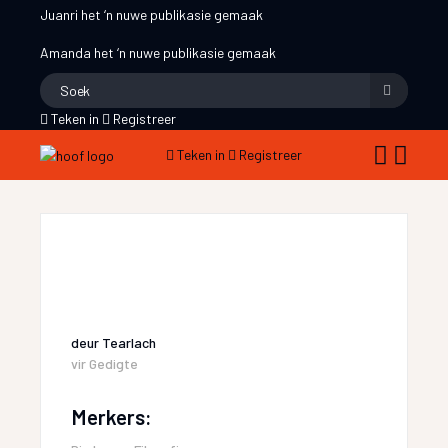
Juanri
het ‘n nuwe publikasie gemaak
Amanda
het ‘n nuwe publikasie gemaak
Teken in
Registreer
Teken in
Registreer
deur
Tearlach
vir
Gedigte
Merkers: