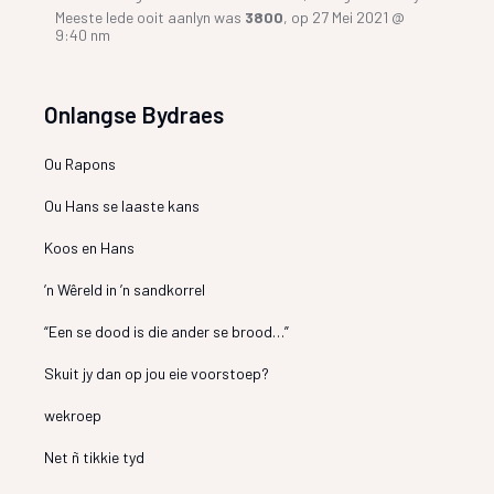
Meeste lede ooit aanlyn was
3800
, op 27 Mei 2021 @
9:40 nm
Onlangse Bydraes
Ou Rapons
Ou Hans se laaste kans
Koos en Hans
’n Wêreld in ’n sandkorrel
“Een se dood is die ander se brood…”
Skuit jy dan op jou eie voorstoep?
wekroep
Net ñ tikkie tyd