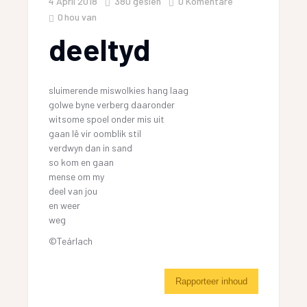
4 April 2018
380
gesien
0 Komentare
0
hou van
deeltyd
sluimerende miswolkies hang laag
golwe byne verberg daaronder
witsome spoel onder mis uit
gaan lê vir oomblik stil
verdwyn dan in sand
so kom en gaan
mense om my
deel van jou
en weer
weg
©Teárlach
Rapporteer inhoud