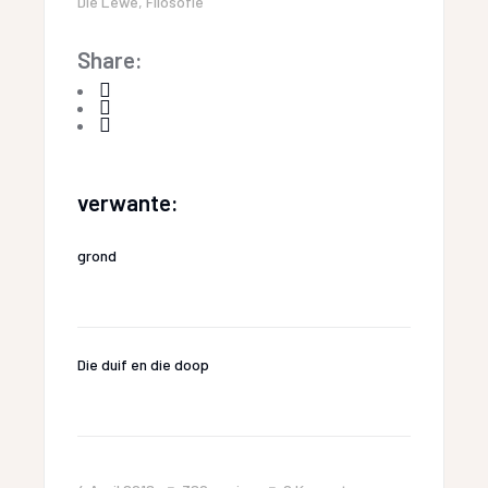
Die Lewe
,
Filosofie
Share:
verwante:
grond
Die duif en die doop