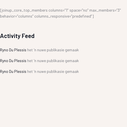
[joinup_core_top_members columns=”1″ space=”no” max_members=”3″
behavior=”columns” columns_responsive=”predefined”]
Activity Feed
Ryno Du Plessis
het ‘n nuwe publikasie gemaak
Ryno Du Plessis
het ‘n nuwe publikasie gemaak
Ryno Du Plessis
het ‘n nuwe publikasie gemaak