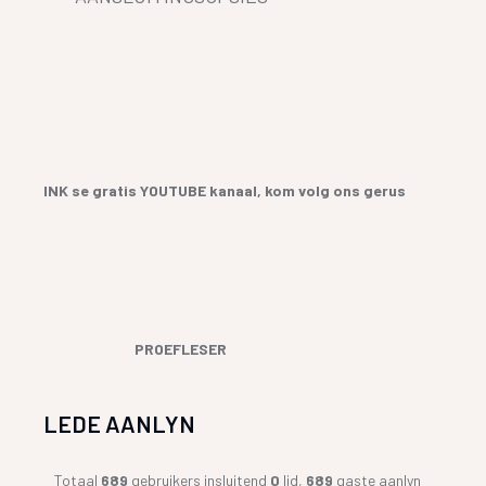
INK se gratis YOUTUBE kanaal, kom volg ons gerus
PROEFLESER
LEDE AANLYN
Totaal
689
gebruikers insluitend
0
lid,
689
gaste aanlyn