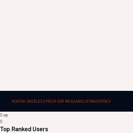
KONTAK ONS
|
LEES MEER OOR INK
|
AANSLUITINGSOPSIES
op
Top Ranked Users