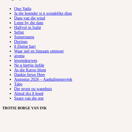
Quo Vadis
Ja die hoender is n wondelike ding
Dans van die wind
Lente by die dam
Halfvol in Italië
Sefier
Somersneeu
Dorings
ñ Duitse hart
Waar siel en liggaam ontmoet
aroma
lewenskurwes
Ne n bietjie liefde
As die Karoo blom
Dankie liewe Heer
Augustus 2026 – Aanhalingsprojek
Tabo
Die groot ou waenhuis
Almal dra ñ hoed
Snare van die son
TROTSE BORGE VAN INK