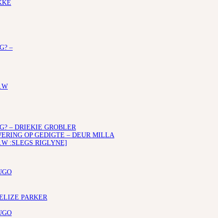
KKE
G? –
.W
G? – DRIEKIE GROBLER
RING OP GEDIGTE – DEUR MILLA
.W :SLEGS RIGLYNE]
UGO
 ELIZE PARKER
UGO