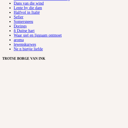
Dans van die wind
Lente by die dam
Halfvol in Italië
Sefier
Somersneeu
Dorings
ñ Duitse hart
Waar siel en liggaam ontmoet
aroma
lewenskurwes
Ne n bietjie liefde
TROTSE BORGE VAN INK