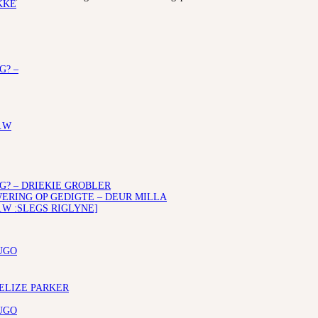
KKE
G? –
.W
G? – DRIEKIE GROBLER
RING OP GEDIGTE – DEUR MILLA
.W :SLEGS RIGLYNE]
UGO
 ELIZE PARKER
UGO