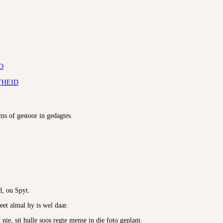
D
THEID
s of gestoor in gedagtes.
d, ou Spyt.
t almal hy is wel daar.
ie, sit hulle soos regte mense in die foto geplant.