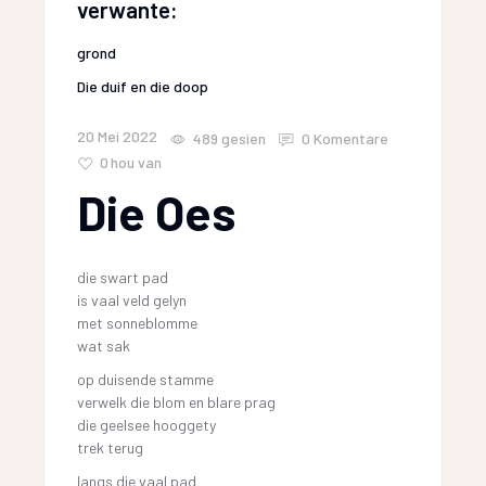
verwante:
grond
Die duif en die doop
20 Mei 2022
489
gesien
0 Komentare
0
hou van
Die Oes
die swart pad
is vaal veld gelyn
met sonneblomme
wat sak
op duisende stamme
verwelk die blom en blare prag
die geelsee hooggety
trek terug
langs die vaal pad