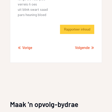
verreis ń oes
uit blink swart saad
pars heuning bloed
Rapporteer inhoud
Vorige
Volgende
Maak 'n opvolg-bydrae