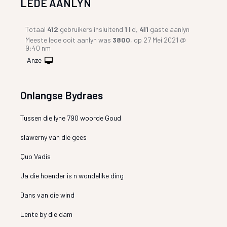
LEDE AANLYN
Totaal
412
gebruikers insluitend
1
lid,
411
gaste aanlyn
Meeste lede ooit aanlyn was
3800
, op 27 Mei 2021 @
9:40 nm
Anze
Onlangse Bydraes
Tussen die lyne 790 woorde Goud
slawerny van die gees
Quo Vadis
Ja die hoender is n wondelike ding
Dans van die wind
Lente by die dam