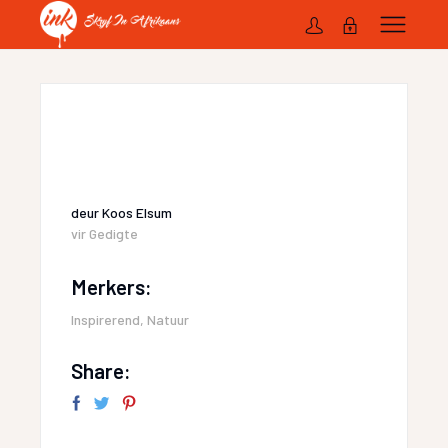
deur
Koos Elsum
vir
Gedigte
Merkers:
Inspirerend
,
Natuur
Share: