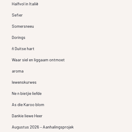
Halfvol in Italië
Sefier
Somersneeu
Dorings
ñ Duitse hart
Waar siel en liggaam ontmoet
aroma
lewenskurwes
Ne n bietjie liefde
As die Karoo blom
Dankie liewe Heer
Augustus 2026 – Aanhalingsprojek