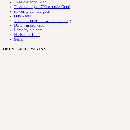
“Gee die hond wind”
Tussen die lyne 790 woorde Goud
slawerny van die gees
Quo Vadis
Ja die hoender is n wondelike ding
Dans van die wind
Lente by die dam
Halfvol in Italië
Sefier
TROTSE BORGE VAN INK