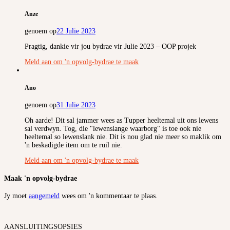
Anze
genoem op
22 Julie 2023
Pragtig, dankie vir jou bydrae vir Julie 2023 – OOP projek
Meld aan om 'n opvolg-bydrae te maak
Ano
genoem op
31 Julie 2023
Oh aarde! Dit sal jammer wees as Tupper heeltemal uit ons lewens
sal verdwyn. Tog, die "lewenslange waarborg" is toe ook nie
heeltemal so lewenslank nie. Dit is nou glad nie meer so maklik om
'n beskadigde item om te ruil nie.
Meld aan om 'n opvolg-bydrae te maak
Maak 'n opvolg-bydrae
Jy moet
aangemeld
wees om 'n kommentaar te plaas.
AANSLUITINGSOPSIES