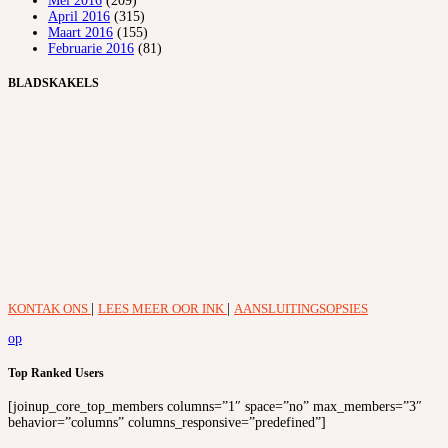
Mei 2016
(209)
April 2016
(315)
Maart 2016
(155)
Februarie 2016
(81)
BLADSKAKELS
KONTAK ONS
|
LEES MEER OOR INK
|
AANSLUITINGSOPSIES
op
Top Ranked Users
[joinup_core_top_members columns=”1″ space=”no” max_members=”3″
behavior=”columns” columns_responsive=”predefined”]