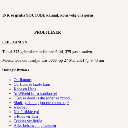
INK se gratis YOUTUBE kanaal, kom volg ons gerus
PROEFLESER
LEDE AANLYN
Totaal
375
gebruikers insluitend
0
lid,
375
gaste aanlyn
Meeste lede ooit aanlyn was
3800
, op 27 Mei 2021 @ 9:40 nm
Onlangse Bydraes
Ou Rapons
Ou Hans se laaste kans
Koos en Hans
’n Wêreld in ’n sandkorrel
“Een se dood is die ander se brood…”
Skuit jy dan op jou eie voorstoep?
wekroep
Net ñ tikkie tyd
ñ Roos vir haar
Tekkies vir liefde
Alles behalwe n glasskoen