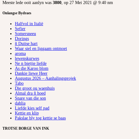
Meeste lede ooit aanlyn was
3800
, op 27 Mei 2021 @ 9:40 nm
Onlangse Bydraes
Halfvol in Italië
Sefier
Somersneeu
Dorings
ñ Duitse hart
Waar siel en liggaam ontmoet
aroma
lewenskurwes
Ne n bietjie liefde
As die Karoo blom
Dankie liewe Heer
Augustus 2026 – Aanhalingsprojek
Tabo
Die groot ou waenhuis
Almal dra ñ hoed
Snare van die son
dahlia
Liefde kies self pad
Kettie en klip
Pakslae bly tog kettie se baas
TROTSE BORGE VAN INK