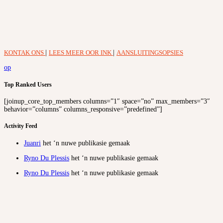
KONTAK ONS
|
LEES MEER OOR INK
|
AANSLUITINGSOPSIES
op
Top Ranked Users
[joinup_core_top_members columns=”1″ space=”no” max_members=”3″
behavior=”columns” columns_responsive=”predefined”]
Activity Feed
Juanri
het ‘n nuwe publikasie gemaak
Ryno Du Plessis
het ‘n nuwe publikasie gemaak
Ryno Du Plessis
het ‘n nuwe publikasie gemaak