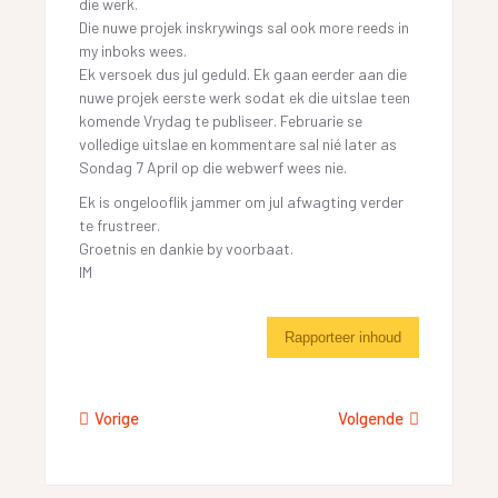
die werk.
Die nuwe projek inskrywings sal ook more reeds in
my inboks wees.
Ek versoek dus jul geduld. Ek gaan eerder aan die
nuwe projek eerste werk sodat ek die uitslae teen
komende Vrydag te publiseer. Februarie se
volledige uitslae en kommentare sal nié later as
Sondag 7 April op die webwerf wees nie.
Ek is ongelooflik jammer om jul afwagting verder
te frustreer.
Groetnis en dankie by voorbaat.
IM
Rapporteer inhoud
Vorige
Volgende