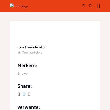
deur
Inkmoderator
vir
Meningstukke
Merkers:
Briewe
Share:
verwante: