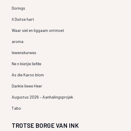
Dorings
ñ Duitse hart
Waar siel en liggaam ontmoet
aroma
lewenskurwes
Ne n bietjie liefde
As die Karoo blom
Dankie liewe Heer
Augustus 2026 – Aanhalingsprojek
Tabo
TROTSE BORGE VAN INK