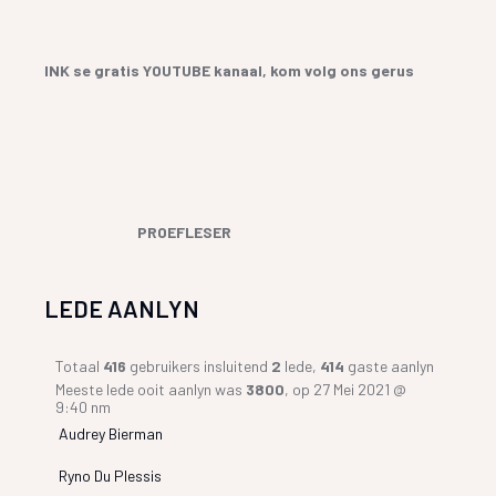
INK se gratis YOUTUBE kanaal, kom volg ons gerus
PROEFLESER
LEDE AANLYN
Totaal
416
gebruikers insluitend
2
lede,
414
gaste aanlyn
Meeste lede ooit aanlyn was
3800
, op 27 Mei 2021 @
9:40 nm
Audrey Bierman
Ryno Du Plessis