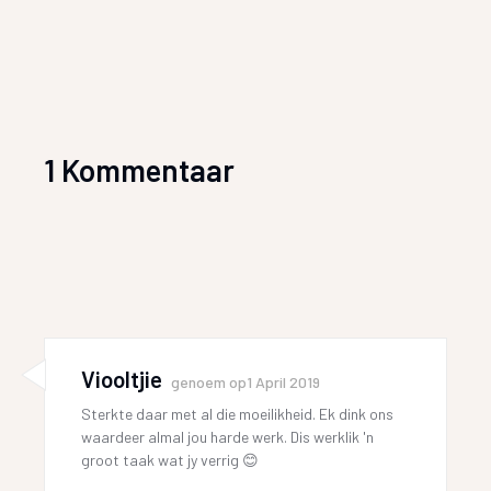
1 Kommentaar
Viooltjie
genoem op
1 April 2019
Sterkte daar met al die moeilikheid. Ek dink ons
waardeer almal jou harde werk. Dis werklik 'n
groot taak wat jy verrig 😊