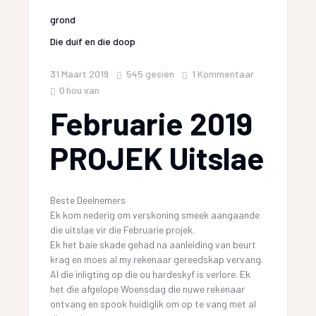
grond
Die duif en die doop
31 Maart 2019
545
gesien
1 Kommentaar
0
hou van
Februarie 2019
PROJEK Uitslae
Beste Deelnemers
Ek kom nederig om verskoning smeek aangaande
die uitslae vir die Februarie projek.
Ek het baie skade gehad na aanleiding van beurt
krag en moes al my rekenaar gereedskap vervang.
Al die inligting op die ou hardeskyf is verlore. Ek
het die afgelope Woensdag die nuwe rekenaar
ontvang en spook huidiglik om op te vang met al