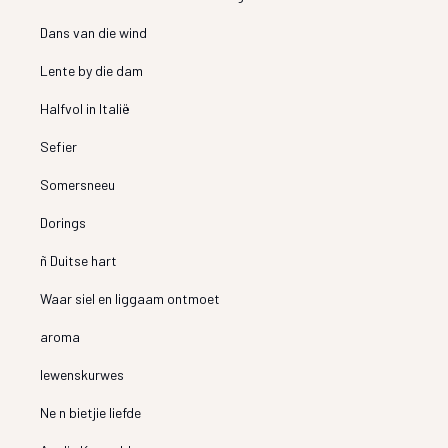
Dans van die wind
Lente by die dam
Halfvol in Italië
Sefier
Somersneeu
Dorings
ñ Duitse hart
Waar siel en liggaam ontmoet
aroma
lewenskurwes
Ne n bietjie liefde