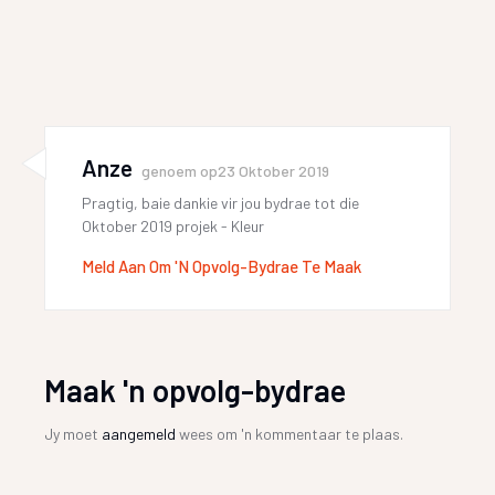
Anze
genoem op
23 Oktober 2019
Pragtig, baie dankie vir jou bydrae tot die
Oktober 2019 projek - Kleur
Meld Aan Om 'n Opvolg-Bydrae Te Maak
Maak 'n opvolg-bydrae
Jy moet
aangemeld
wees om 'n kommentaar te plaas.