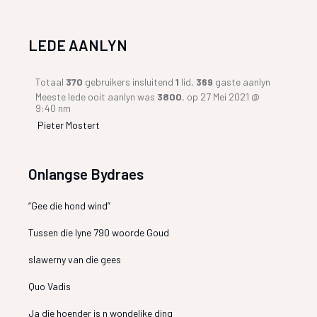
LEDE AANLYN
Totaal
370
gebruikers insluitend
1
lid,
369
gaste aanlyn
Meeste lede ooit aanlyn was
3800
, op 27 Mei 2021 @
9:40 nm
Pieter Mostert
Onlangse Bydraes
“Gee die hond wind”
Tussen die lyne 790 woorde Goud
slawerny van die gees
Quo Vadis
Ja die hoender is n wondelike ding