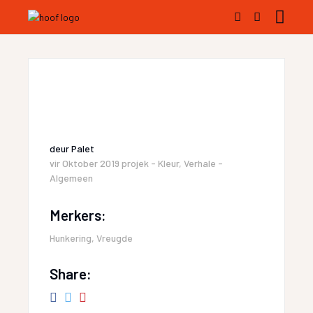
deur
Palet
vir
Oktober 2019 projek - Kleur
,
Verhale -
Algemeen
Merkers:
Hunkering
,
Vreugde
Share: