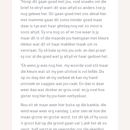
“Hoop dit gaan goed met jou, voel snaaks om die
brief te skryf want dit was altyd so anders toe jy
nog gelewe het. Dit gaan goed met ons almal hier,
met mammie gaan dit soms minder goed maar
daar is tye wat haar glimlag nog net so mooi is
soos altyd. Sy vra nog so af en toe waar is jy,
maar dit is of die maande jou heengaan met kleure
inkleur wat dit vir haar makliker maak om te
verstaan. Sy sê baie sy mis jou ook, en dan praat
sy oor al die goed wat jy altyd vir haar gedoen het.
“Ek wens jy was nog hier, my woorde voel stil maar
die kleure wat uit my pen uitvloei is vol liefde. Dis
op so dag dat ek my verbeel ek kan my hand
uitsteek en saggies aan jou raak. En dan is daar
weer dae wat donker en grou voel, en jy voel hoe
gister nog hier by jou been verbyskuur.
Nou sit ek maar weer hier buite op die bankie, die
wind waai weer erg vandag. Later sien ek hoe die
maan groter en groter word, tot dit lyk of hy soos
‘n groot bal op die grond gaan val. Lank het ek so
gesit, half verstar en gewonder oor die skeiding