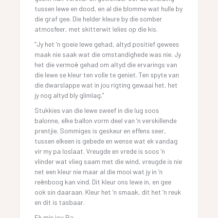
tussen lewe en dood, en al die blomme wat hulle by
die graf gee. Die helder kleure by die somber
atmosfeer, met skitterwit lelies op die kis.
“Jy het ‘n goeie lewe gehad, altyd positief gewees
maak nie saak wat die omstandighede was nie. Jy
het die vermoë gehad om altyd die ervarings van
die lewe se kleur ten volle te geniet. Ten spyte van
die dwarslappe wat in jou rigting gewaai het, het
jy nog altyd bly glimlag.”
Stukkies van die lewe sweef in die lug soos
balonne, elke ballon vorm deel van ‘n verskillende
prentjie. Sommiges is geskeur en effens seer,
tussen elkeen is gebede en wense wat ek vandag
vir my pa loslaat. Vreugde en vrede is soos ‘n
vlinder wat vlieg saam met die wind, vreugde is nie
net een kleur nie maar al die mooi wat jy in ‘n
reënboog kan vind. Dit kleur ons lewe in, en gee
ook sin daaraan. Kleur het ‘n smaak, dit het ‘n reuk
en dit is tasbaar.
Ek mis jou Pa