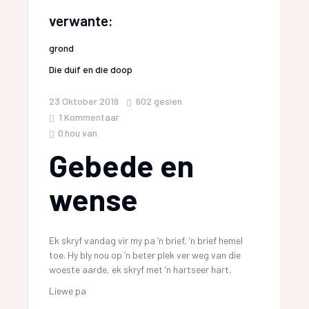
verwante:
grond
Die duif en die doop
23 Oktober 2019
602
gesien
1 Kommentaar
0
hou van
Gebede en
wense
Ek skryf vandag vir my pa ‘n brief, ‘n brief hemel
toe. Hy bly nou op ‘n beter plek ver weg van die
woeste aarde, ek skryf met ‘n hartseer hart.
Liewe pa