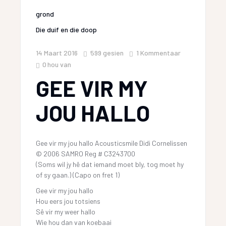
grond
Die duif en die doop
14 Maart 2016
599
gesien
1 Kommentaar
0
hou van
GEE VIR MY
JOU HALLO
Gee vir my jou hallo Acousticsmile Didi Cornelissen
© 2006 SAMRO Reg # C3243700
(Soms wil jy hê dat iemand moet bly, tog moet hy
of sy gaan.) (Capo on fret 1)
Gee vir my jou hallo
Hou eers jou totsiens
Sê vir my weer hallo
Wie hou dan van koebaai