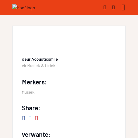
deur
Acousticsmile
vir
Musiek & Liriek
Merkers:
Musiek
Share:
verwante: