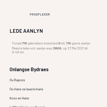
PROEFLESER
LEDE AANLYN
Totaal
715
gebruikers insluitend
0
lid,
715
gaste aanlyn
Meeste lede ooit aanlyn was
3800
, op 27 Mei 2021 @
9:40 nm
Onlangse Bydraes
Ou Rapons
Ou Hans se laaste kans
Koos en Hans