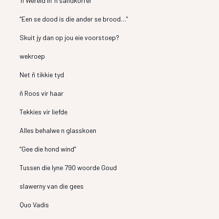
’n Wêreld in ’n sandkorrel
“Een se dood is die ander se brood…”
Skuit jy dan op jou eie voorstoep?
wekroep
Net ñ tikkie tyd
ñ Roos vir haar
Tekkies vir liefde
Alles behalwe n glasskoen
“Gee die hond wind”
Tussen die lyne 790 woorde Goud
slawerny van die gees
Quo Vadis