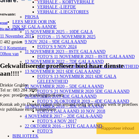
VERHALE – KORTVERHALE
VERHALE -LIEFDE
VERHALE -LIEGSTORIES
verwante:
PROSA
LEES MEER OOR INK
grond
INK SE GALA-AANDE
Die duif en die doop
15 NOVEMBER 2025 – 10DE GALA
11 November 2017
FOTOS – 15 NOVEMBER 2025
9 NOV 2024 – 9DE GALA AAND
482
gesien
FOTO’S 9 NOV 2024
0 Komentare
11 NOVEMBER 2023 – 8STE GALA AAND
0
hou van
FOTO’S 11 NOVEMBER 2023 – 8STE GALA AAND
12 NOVEMBER 2022 – 7DE GALA AAND
Gekwalifiseerde proefleser bied haar dienste
FOTO’S 12 NOVEMBER 2022 GALA GELEENTHEID
13 NOVEMBER 2021 6DE GALA AAND
aan!!!!
FOTO’S 13 NOVEMBER 2021 6DE GALA
GELEENTHEID
Driekie Grobler
21 NOVEMBER 2020 – 5DE GALA AAND
Tel nr: 083 284 3899
FOTO’S 21 NOVEMBER 2020 5DE GALA AAND
e-pos: proeflees.driekie@gmail.com
26 OKTOBER 2019 4DE GALA AAND
FOTO’S 26 OKTOBER 2019 – 4DE GALA AAND
Kontak asb vir Driekie indien julle iemand nodig het om jou werk te proeflees
10 NOVEMBER 2018 – 3DE GALA AAND
vir publikasie en/of kompetisies
FOTO’S GALA AAND 10 NOV 2018
4 NOVEMBER 2017 – 2DE GALA-AAND
FOTO’S 4 NOV 2017
22 OKTOBER 2016 – 1STE GALA AAND
Rapporteer inhoud
FOTO’S
BIBLIOTEEK