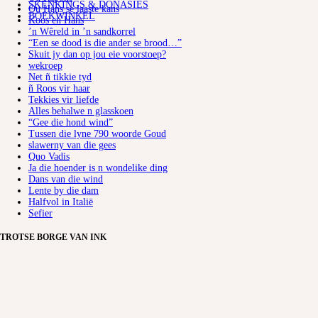
SKENKINGS & DONASIES
Ou Hans se laaste kans
BOEKWINKEL
Koos en Hans
’n Wêreld in ’n sandkorrel
“Een se dood is die ander se brood…”
Skuit jy dan op jou eie voorstoep?
wekroep
Net ñ tikkie tyd
ñ Roos vir haar
Tekkies vir liefde
Alles behalwe n glasskoen
“Gee die hond wind”
Tussen die lyne 790 woorde Goud
slawerny van die gees
Quo Vadis
Ja die hoender is n wondelike ding
Dans van die wind
Lente by die dam
Halfvol in Italië
Sefier
TROTSE BORGE VAN INK