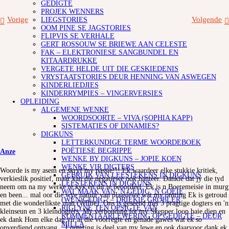
GEDIGTE
PROJEK WENNERS
Vorige
Volgende
LIEGSTORIES
OOM PINE SE JAGSTORIES
FLIPVIS SE VERHALE
GERT ROSSOUW SE BRIEWE AAN CELESTE
FAK – ELEKTRONIESE SANGBUNDEL EN
KITAARDRUKKE
VERGETE HELDE UIT DIE GESKIEDENIS
VRYSTAATSTORIES DEUR HENNING VAN ASWEGEN
KINDERLIEDJIES
KINDERRYMPIES – VINGERVERSIES
OPLEIDING
ALGEMENE WENKE
WOORDSOORTE – VIVA (SOPHIA KAPP)
SISTEMATIES OF DINAMIES?
DIGKUNS
LETTERKUNDIGE TERME WOORDEBOEK
POËTIESE BEGRIPPE
Anze
WENKE BY DIGKUNS – JOPIE KOEN
WENKE VIR DIGTERS
Woorde is my asem en skryf my passie!!! Ek waardeer elke stukkie kritiek,
GEBRUIK VAN LEESTEKENS IN DIGKUNS
verkieslik positief, maar kan die negatiewe ook hanteer. Dankie dat jy die tyd
LEESTEKENS IN DIGKUNS
neem om na my werke te kyk en dit te beoordeel. Ek is n Boeremeisie in murg
WAT MAAK VAN ‘N GEDIG ‘N GOEIE
en been... mal oor die wye natuur van plaaslewe wat my omring Ek is getroud
(WEN)GEDIG? – DRIEKIE GROBLER
met die wonderlikste man (Willie). Ons is geseend met 3 pragtige dogters en 'n
RIGLYNE TEN OPSIGTE VAN
kleinseun en 3 kleindogters. My verhouding tot my Skepper loop baie diep en
KOMMENTAARLEWERING OP GEDIGTE – DEUR
ek dank Hom elke dag vir al die voorregte en genade gawes wat ek so
MILLA
onverdiend ontvang... Loutering is deel van my lewe en ook daarvoor dank ek