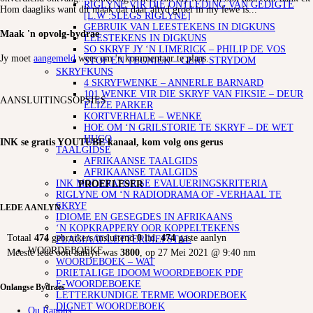
RIGLYNE VIR DIE ONTLEDING VAN GEDIGTE
Hom daagliks want dit maak dat daar altyd groei in my lewe is...
[L.W :SLEGS RIGLYNE]
GEBRUIK VAN LEESTEKENS IN DIGKUNS
Maak 'n opvolg-bydrae
LEESTEKENS IN DIGKUNS
SO SKRYF JY ‘N LIMERICK – PHILIP DE VOS
Jy moet
aangemeld
wees om 'n kommentaar te plaas.
STOF EN TEGNIEK – GERT STRYDOM
SKRYFKUNS
4 SKRYFWENKE – ANNERLE BARNARD
101 WENKE VIR DIE SKRYF VAN FIKSIE – DEUR
AANSLUITINGSOPSIES
ELIZE PARKER
KORTVERHALE – WENKE
HOE OM ‘N GRILSTORIE TE SKRYF – DE WET
HUGO
INK se gratis YOUTUBE kanaal, kom volg ons gerus
TAALGIDSE
AFRIKAANSE TAALGIDS
AFRIKAANSE TAALGIDS
INK MODERATOR SE EVALUERINGSKRITERIA
PROEFLESER
RIGLYNE OM ‘N RADIODRAMA OF -VERHAAL TE
SKRYF
LEDE AANLYN
IDIOME EN GESEGDES IN AFRIKAANS
‘N KOPKRAPPERY OOR KOPPELTEKENS
Totaal
474
gebruikers insluitend
0
lid,
474
gaste aanlyn
PLAGIAAT/LETTERDIEFSTAL
WOORDEBOEKE
Meeste lede ooit aanlyn was
3800
, op 27 Mei 2021 @ 9:40 nm
WOORDEBOEK – WAT
DRIETALIGE IDOOM WOORDEBOEK PDF
E-WOORDEBOEKE
Onlangse Bydraes
LETTERKUNDIGE TERME WOORDEBOEK
DIGNET WOORDEBOEK
Ou Rapons