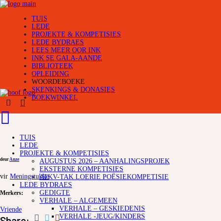
TUIS
LEDE
PROJEKTE & KOMPETISIES
LEDE BYDRAES
LEES MEER OOR INK
INK SE GALA-AANDE
BIBLIOTEEK
OPLEIDING
WOORDEBOEKE
SKENKINGS & DONASIES
BOEKWINKEL
TUIS
LEDE
PROJEKTE & KOMPETISIES
deur
Anze
AUGUSTUS 2026 – AANHALINGSPROJEK
EKSTERNE KOMPETISIES
vir
Meningstukke
ATKV-TAK LOERIE POËSIEKOMPETISIE
LEDE BYDRAES
GEDIGTE
Merkers:
VERHALE – ALGEMEEN
VERHALE – GESKIEDENIS
Vriende
VERHALE -JEUG/KINDERS
Share: