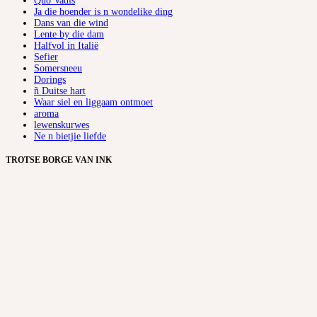
Quo Vadis
Ja die hoender is n wondelike ding
Dans van die wind
Lente by die dam
Halfvol in Italië
Sefier
Somersneeu
Dorings
ñ Duitse hart
Waar siel en liggaam ontmoet
aroma
lewenskurwes
Ne n bietjie liefde
TROTSE BORGE VAN INK