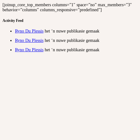
[joinup_core_top_members columns=”1″ space=”no” max_members=”3″
behavior=”columns” columns_responsive=”predefined”]
Activity Feed
Ryno Du Plessis
het ‘n nuwe publikasie gemaak
Ryno Du Plessis
het ‘n nuwe publikasie gemaak
Ryno Du Plessis
het ‘n nuwe publikasie gemaak