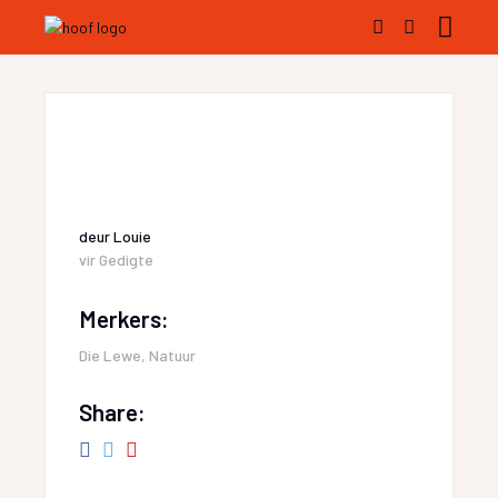
deur
Louie
vir
Gedigte
Merkers:
Die Lewe
,
Natuur
Share: