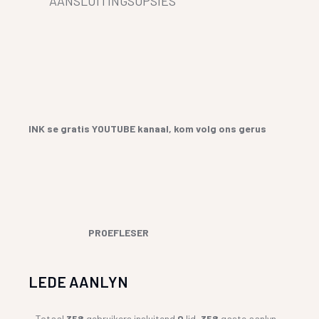
AANSLUITINGSOPSIES
INK se gratis YOUTUBE kanaal, kom volg ons gerus
PROEFLESER
LEDE AANLYN
Totaal
358
gebruikers insluitend
0
lid,
358
gaste aanlyn