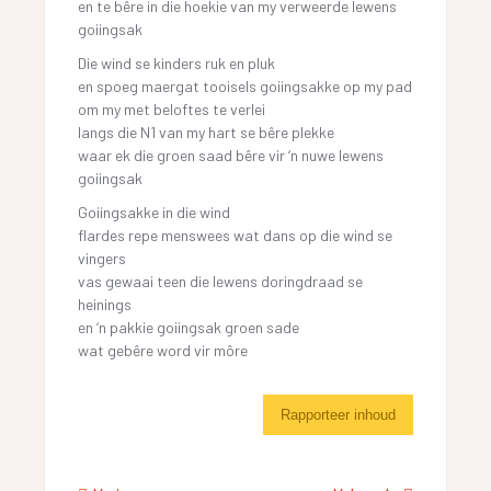
en te bêre in die hoekie van my verweerde lewens
goiingsak
Die wind se kinders ruk en pluk
en spoeg maergat tooisels goiingsakke op my pad
om my met beloftes te verlei
langs die N1 van my hart se bêre plekke
waar ek die groen saad bêre vir ‘n nuwe lewens
goiingsak
Goiingsakke in die wind
flardes repe menswees wat dans op die wind se
vingers
vas gewaai teen die lewens doringdraad se
heinings
en ‘n pakkie goiingsak groen sade
wat gebêre word vir môre
Rapporteer inhoud