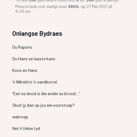
Meeste lede ooit aanlyn was
3800
, op 27 Mei 2021 @
9:40 nm
Onlangse Bydraes
Ou Rapons
Ou Hans se laaste kans
Koos en Hans
’n Wêreld in ’n sandkorrel
“Een se dood is die ander se brood…”
Skuit jy dan op jou eie voorstoep?
wekroep
Net ñ tikkie tyd