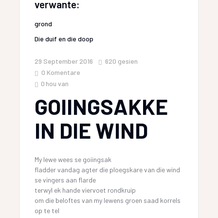
verwante:
grond
Die duif en die doop
29 September 2016
620
gesien
0 Komentare
0
hou van
GOIINGSAKKE
IN DIE WIND
My lewe wees se goiingsak
fladder vandag agter die ploegskare van die wind
se vingers aan flarde
terwyl ek hande viervoet rondkruip
om die beloftes van my lewens groen saad korrels
op te tel