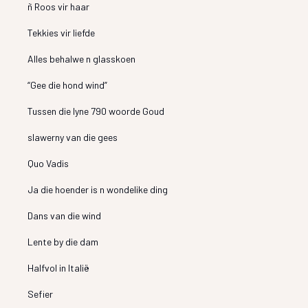
ñ Roos vir haar
Tekkies vir liefde
Alles behalwe n glasskoen
“Gee die hond wind”
Tussen die lyne 790 woorde Goud
slawerny van die gees
Quo Vadis
Ja die hoender is n wondelike ding
Dans van die wind
Lente by die dam
Halfvol in Italië
Sefier