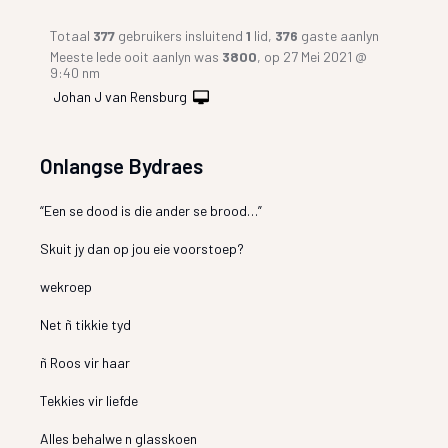
Totaal
377
gebruikers insluitend
1
lid,
376
gaste aanlyn
Meeste lede ooit aanlyn was
3800
, op 27 Mei 2021 @
9:40 nm
Johan J van Rensburg
Onlangse Bydraes
“Een se dood is die ander se brood…”
Skuit jy dan op jou eie voorstoep?
wekroep
Net ñ tikkie tyd
ñ Roos vir haar
Tekkies vir liefde
Alles behalwe n glasskoen