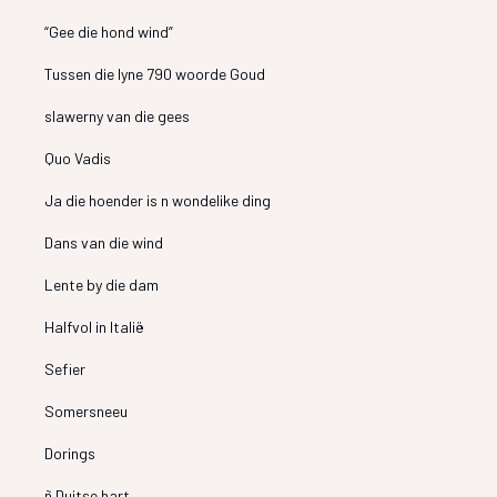
“Gee die hond wind”
Tussen die lyne 790 woorde Goud
slawerny van die gees
Quo Vadis
Ja die hoender is n wondelike ding
Dans van die wind
Lente by die dam
Halfvol in Italië
Sefier
Somersneeu
Dorings
ñ Duitse hart