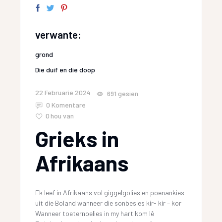
verwante:
grond
Die duif en die doop
22 Februarie 2024
691
gesien
0 Komentare
0
hou van
Grieks in
Afrikaans
Ek leef in Afrikaans vol giggelgolies en poenankies
uit die Boland wanneer die sonbesies kir- kir – kor
Wanneer toeternoelies in my hart kom lê