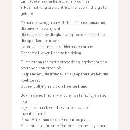
En ‘n koekemakranka iets vir my kom sê
‘n Hus met lang ore want ‘n onhehude kind is gister
gebore
My honde Kwagga en Patat het ‘n onderonsie met
die ouvolk te ver gevat
Die telgie leer by die ghantang hoe om nennatjies
die opsitkers te stook
Later sal die karnallie se kierankies brand
Onder die Liewen Heer se baldakyn
Ouma staan reg met paragorie en ingelse sout na
overdaad van grote oë
Skilpaadjies, skuinskoek en skaapstertjies het die
koek gevat
Soveel polfyntjies uit die Heer se Hand
Bokmakierie, Piet-my-vrou en waterhondjie sê so
nxa
Is jy ‘n belhamel, voorbok katelknaap of
laventelhaan?
Praat Afrikaans as die kinders jou pla…
So voor ek jou ‘n lanterfanter noem moet jy maar