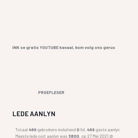
INK se gratis YOUTUBE kanaal, kom volg ons gerus
PROEFLESER
LEDE AANLYN
Totaal
469
gebruikers insluitend
0
lid,
469
gaste aanlyn
Meeste lede ooit aanlyn was
3800
, op 27 Mei 2021 @