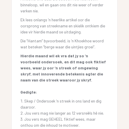
binneloop, wil en gaan ons dit nie weer of verder
verken nie.
Ek lees onlangs ‘n heerlike artikel oor die
oorsprong van streekname en skielik ontkiem die
idee vir hierdie maand se uitdaging.
Die “Hantam” byvoorbeeld, is ‘n Khoekhoe woord
wat beteken “berge waar die uintjies groei”.
Hierdie maand wil ek vra dat jy so ‘n
voorbeeld ondersoek, en dit mag ook fiktief
wees, waar jy oor ‘n streek of omgewing
skryf, met innoverende betekenis agter die
naam van die streek waaroor jy skryf.
Gedigte:
Skep / Ondersoek ‘n streek in ons land en dig
daaroor.
Jou vers mag nie langer as 12 versreëls hê nie.
Jou vers mag GEHEEL fiktief wees, maar
onthou om die inhoud te motiveer.