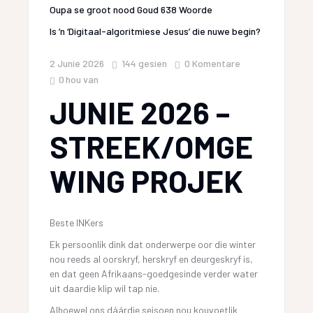
Oupa se groot nood Goud 638 Woorde
Is ’n ‘Digitaal-algoritmiese Jesus’ die nuwe begin?
2 Junie 2026
144
gesien
0 Komentare
0
hou van
JUNIE 2026 –
STREEK/OMGE
WING PROJEK
Beste INKers
Ek persoonlik dink dat onderwerpe oor die winter
nou reeds al oorskryf, herskryf en deurgeskryf is,
en dat geen Afrikaans-goedgesinde verder water
uit daardie klip wil tap nie.
Alhoewel ons dáárdie seisoen nou kouvoetlik