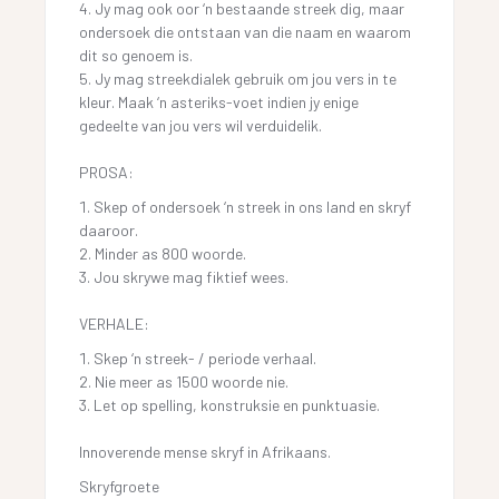
Jy mag ook oor ‘n bestaande streek dig, maar
ondersoek die ontstaan van die naam en waarom
dit so genoem is.
Jy mag streekdialek gebruik om jou vers in te
kleur. Maak ‘n asteriks-voet indien jy enige
gedeelte van jou vers wil verduidelik.
PROSA:
Skep of ondersoek ‘n streek in ons land en skryf
daaroor.
Minder as 800 woorde.
Jou skrywe mag fiktief wees.
VERHALE:
Skep ‘n streek- / periode verhaal.
Nie meer as 1500 woorde nie.
Let op spelling, konstruksie en punktuasie.
Innoverende mense skryf in Afrikaans.
Skryfgroete