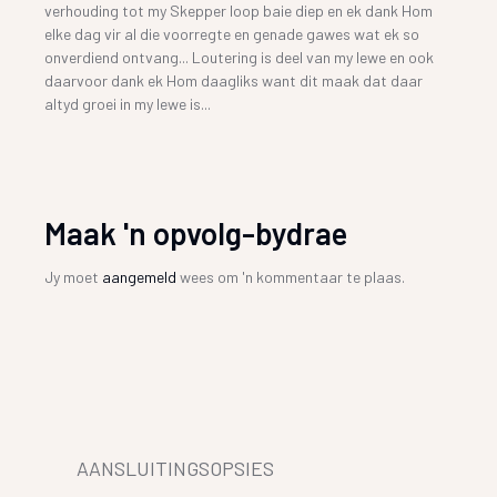
verhouding tot my Skepper loop baie diep en ek dank Hom
elke dag vir al die voorregte en genade gawes wat ek so
onverdiend ontvang... Loutering is deel van my lewe en ook
daarvoor dank ek Hom daagliks want dit maak dat daar
altyd groei in my lewe is...
Maak 'n opvolg-bydrae
Jy moet
aangemeld
wees om 'n kommentaar te plaas.
AANSLUITINGSOPSIES