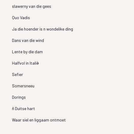
slawerny van die gees
Quo Vadis
Ja die hoender is n wondelike ding
Dans van die wind
Lente by die dam
Halfvol in Italië
Sefier
Somersneeu
Dorings
ñ Duitse hart
Waar siel en liggaam ontmoet