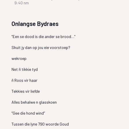
9:40 nm
Onlangse Bydraes
“Een se dood is die ander se brood…”
Skuit jy dan op jou eie voorstoep?
wekroep
Net ñ tikkie tyd
ñ Roos vir haar
Tekkies vir liefde
Alles behalwe n glasskoen
“Gee die hond wind”
Tussen die lyne 790 woorde Goud