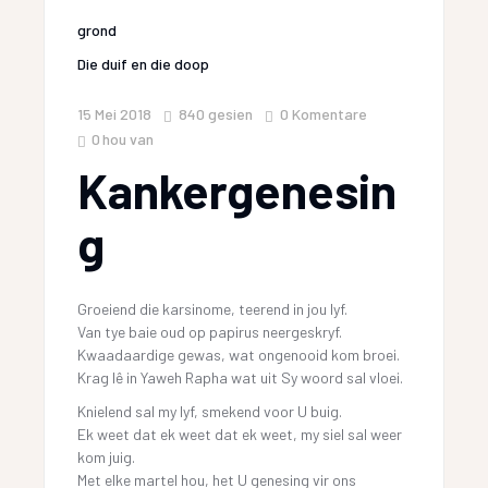
grond
Die duif en die doop
15 Mei 2018
840
gesien
0 Komentare
0
hou van
Kankergenesin
g
Groeiend die karsinome, teerend in jou lyf.
Van tye baie oud op papirus neergeskryf.
Kwaadaardige gewas, wat ongenooid kom broei.
Krag lê in Yaweh Rapha wat uit Sy woord sal vloei.
Knielend sal my lyf, smekend voor U buig.
Ek weet dat ek weet dat ek weet, my siel sal weer
kom juig.
Met elke martel hou, het U genesing vir ons