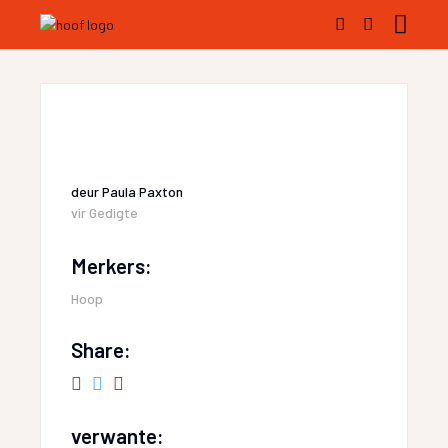
deur
Paula Paxton
vir
Gedigte
Merkers:
Hoop
Share:
verwante: