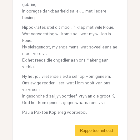
gebring.
In opregte dankbaarheid sal ek U met liedere
besing.
Hippokrates stel dit mooi, ‘n krap met vele kloue,
Wat verwoesting wil kom saai, wat my wil los in
koue.
My sielsgenoot, my engelmens, wat soveel aanslae
moet verdra,
Ek het reeds die ongedier aan ons Maker gaan
verkla.
Hy het jou vretende siekte self op Hom geneem.
Ons ewige redder Heer, wat Hom nooit van ons
vervreem.
In gesondheid sal jy voortleef, vry van die groot K,
God het kom genees, gegee waarna ons vra.
Paula Paxton Kopiereg voorbebou.
Rapporteer inhoud