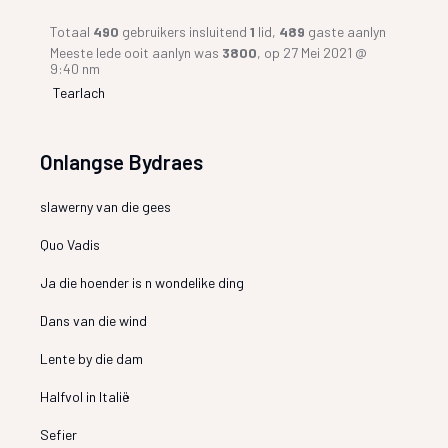
Totaal
490
gebruikers insluitend
1
lid,
489
gaste aanlyn
Meeste lede ooit aanlyn was
3800
, op 27 Mei 2021 @
9:40 nm
Tearlach
Onlangse Bydraes
slawerny van die gees
Quo Vadis
Ja die hoender is n wondelike ding
Dans van die wind
Lente by die dam
Halfvol in Italië
Sefier