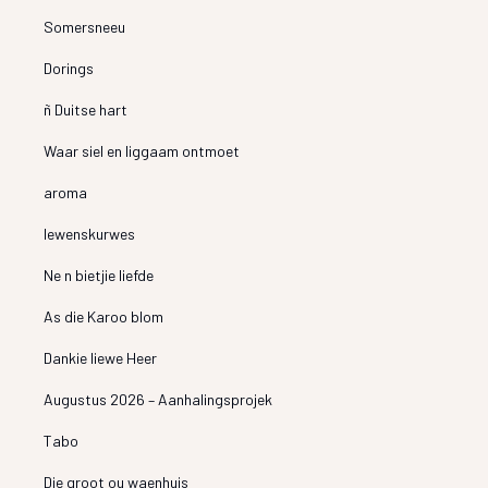
Somersneeu
Dorings
ñ Duitse hart
Waar siel en liggaam ontmoet
aroma
lewenskurwes
Ne n bietjie liefde
As die Karoo blom
Dankie liewe Heer
Augustus 2026 – Aanhalingsprojek
Tabo
Die groot ou waenhuis