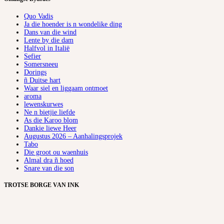
Quo Vadis
Ja die hoender is n wondelike ding
Dans van die wind
Lente by die dam
Halfvol in Italië
Sefier
Somersneeu
Dorings
ñ Duitse hart
Waar siel en liggaam ontmoet
aroma
lewenskurwes
Ne n bietjie liefde
As die Karoo blom
Dankie liewe Heer
Augustus 2026 – Aanhalingsprojek
Tabo
Die groot ou waenhuis
Almal dra ñ hoed
Snare van die son
TROTSE BORGE VAN INK