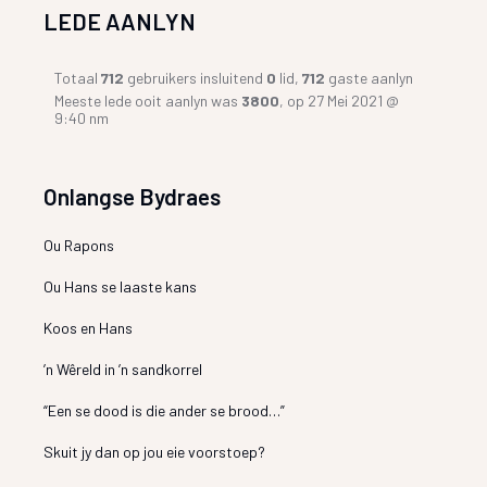
LEDE AANLYN
Totaal
712
gebruikers insluitend
0
lid,
712
gaste aanlyn
Meeste lede ooit aanlyn was
3800
, op 27 Mei 2021 @
9:40 nm
Onlangse Bydraes
Ou Rapons
Ou Hans se laaste kans
Koos en Hans
’n Wêreld in ’n sandkorrel
“Een se dood is die ander se brood…”
Skuit jy dan op jou eie voorstoep?