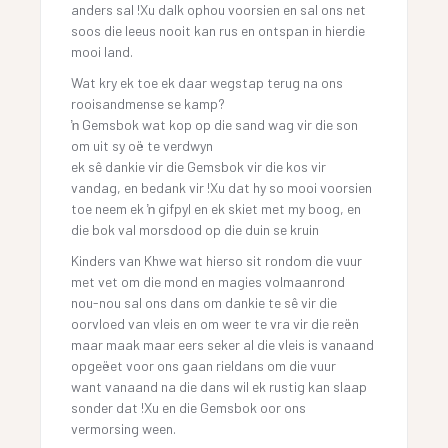
anders sal !Xu dalk ophou voorsien en sal ons net
soos die leeus nooit kan rus en ontspan in hierdie
mooi land.
Wat kry ek toe ek daar wegstap terug na ons
rooisandmense se kamp?
ŉ Gemsbok wat kop op die sand wag vir die son
om uit sy oë te verdwyn
ek sê dankie vir die Gemsbok vir die kos vir
vandag, en bedank vir !Xu dat hy so mooi voorsien
toe neem ek ŉ gifpyl en ek skiet met my boog, en
die bok val morsdood op die duin se kruin
Kinders van Khwe wat hierso sit rondom die vuur
met vet om die mond en magies volmaanrond
nou-nou sal ons dans om dankie te sê vir die
oorvloed van vleis en om weer te vra vir die reën
maar maak maar eers seker al die vleis is vanaand
opgeëet voor ons gaan rieldans om die vuur
want vanaand na die dans wil ek rustig kan slaap
sonder dat !Xu en die Gemsbok oor ons
vermorsing ween.