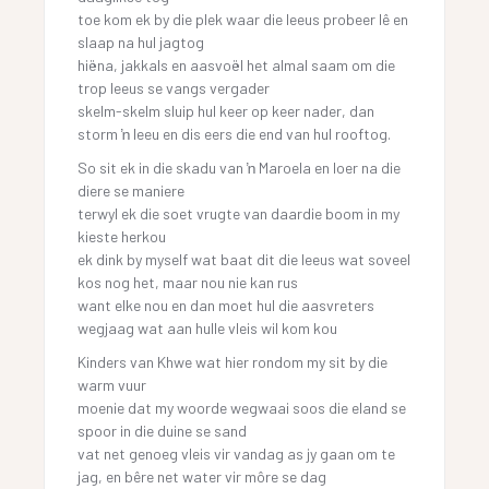
toe kom ek by die plek waar die leeus probeer lê en
slaap na hul jagtog
hiëna, jakkals en aasvoël het almal saam om die
trop leeus se vangs vergader
skelm-skelm sluip hul keer op keer nader, dan
storm ŉ leeu en dis eers die end van hul rooftog.
So sit ek in die skadu van ŉ Maroela en loer na die
diere se maniere
terwyl ek die soet vrugte van daardie boom in my
kieste herkou
ek dink by myself wat baat dit die leeus wat soveel
kos nog het, maar nou nie kan rus
want elke nou en dan moet hul die aasvreters
wegjaag wat aan hulle vleis wil kom kou
Kinders van Khwe wat hier rondom my sit by die
warm vuur
moenie dat my woorde wegwaai soos die eland se
spoor in die duine se sand
vat net genoeg vleis vir vandag as jy gaan om te
jag, en bêre net water vir môre se dag