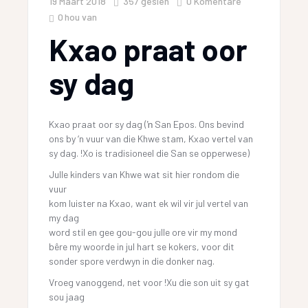
19 Maart 2018
357
gesien
0 Komentare
0
hou van
Kxao praat oor
sy dag
Kxao praat oor sy dag (ŉ San Epos. Ons bevind
ons by ‘n vuur van die Khwe stam, Kxao vertel van
sy dag. !Xo is tradisioneel die San se opperwese)
Julle kinders van Khwe wat sit hier rondom die
vuur
kom luister na Kxao, want ek wil vir jul vertel van
my dag
word stil en gee gou-gou julle ore vir my mond
bêre my woorde in jul hart se kokers, voor dit
sonder spore verdwyn in die donker nag.
Vroeg vanoggend, net voor !Xu die son uit sy gat
sou jaag