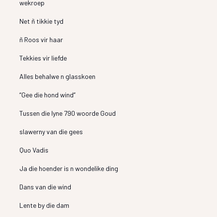
wekroep
Net ñ tikkie tyd
ñ Roos vir haar
Tekkies vir liefde
Alles behalwe n glasskoen
“Gee die hond wind”
Tussen die lyne 790 woorde Goud
slawerny van die gees
Quo Vadis
Ja die hoender is n wondelike ding
Dans van die wind
Lente by die dam