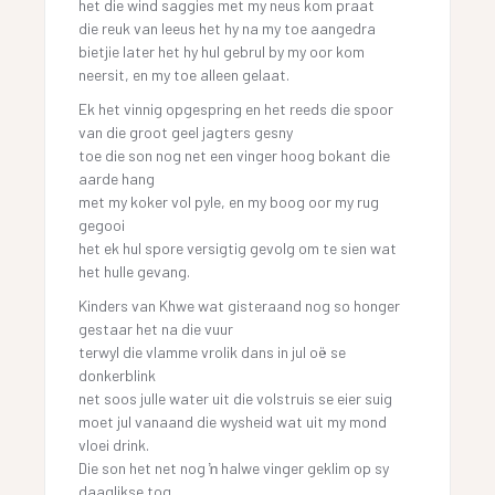
het die wind saggies met my neus kom praat
die reuk van leeus het hy na my toe aangedra
bietjie later het hy hul gebrul by my oor kom
neersit, en my toe alleen gelaat.
Ek het vinnig opgespring en het reeds die spoor
van die groot geel jagters gesny
toe die son nog net een vinger hoog bokant die
aarde hang
met my koker vol pyle, en my boog oor my rug
gegooi
het ek hul spore versigtig gevolg om te sien wat
het hulle gevang.
Kinders van Khwe wat gisteraand nog so honger
gestaar het na die vuur
terwyl die vlamme vrolik dans in jul oë se
donkerblink
net soos julle water uit die volstruis se eier suig
moet jul vanaand die wysheid wat uit my mond
vloei drink.
Die son het net nog ŉ halwe vinger geklim op sy
daaglikse tog