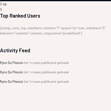
op
Top Ranked Users
[joinup_core_top_members columns=”1″ space=”no” max_members=”3″
behavior=”columns” columns_responsive=”predefined”]
Activity Feed
Ryno Du Plessis
het ‘n nuwe publikasie gemaak
Ryno Du Plessis
het ‘n nuwe publikasie gemaak
Ryno Du Plessis
het ‘n nuwe publikasie gemaak