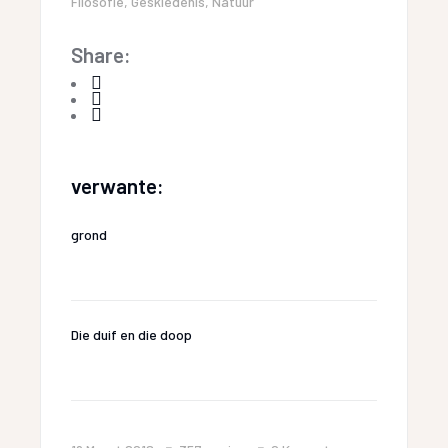
Filosofie
,
Geskiedenis
,
Natuur
Share:
verwante:
grond
Die duif en die doop