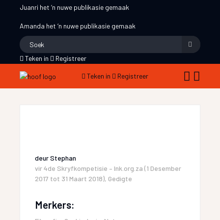
Juanri
het ‘n nuwe publikasie gemaak
Amanda
het ‘n nuwe publikasie gemaak
Teken in
Registreer
Teken in
Registreer
deur
Stephan
vir
4de Skryfkompetisie – Ink.org.za (1 Desember
2017 tot 31 Maart 2018)
,
Gedigte
Merkers: