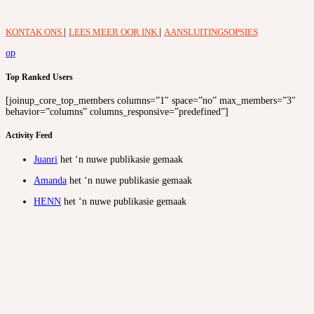
KONTAK ONS
|
LEES MEER OOR INK
|
AANSLUITINGSOPSIES
op
Top Ranked Users
[joinup_core_top_members columns=”1″ space=”no” max_members=”3″
behavior=”columns” columns_responsive=”predefined”]
Activity Feed
Juanri
het ‘n nuwe publikasie gemaak
Amanda
het ‘n nuwe publikasie gemaak
HENN
het ‘n nuwe publikasie gemaak