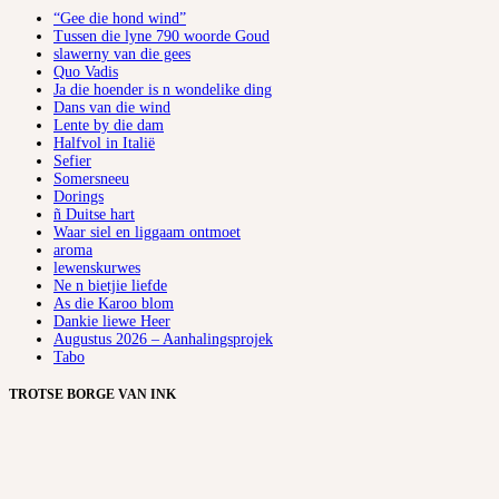
“Gee die hond wind”
Tussen die lyne 790 woorde Goud
slawerny van die gees
Quo Vadis
Ja die hoender is n wondelike ding
Dans van die wind
Lente by die dam
Halfvol in Italië
Sefier
Somersneeu
Dorings
ñ Duitse hart
Waar siel en liggaam ontmoet
aroma
lewenskurwes
Ne n bietjie liefde
As die Karoo blom
Dankie liewe Heer
Augustus 2026 – Aanhalingsprojek
Tabo
TROTSE BORGE VAN INK