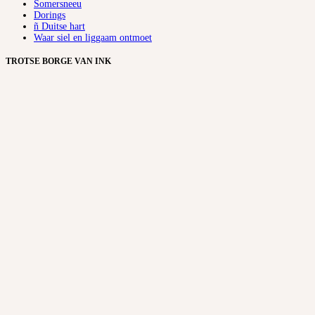
Somersneeu
Dorings
ñ Duitse hart
Waar siel en liggaam ontmoet
TROTSE BORGE VAN INK