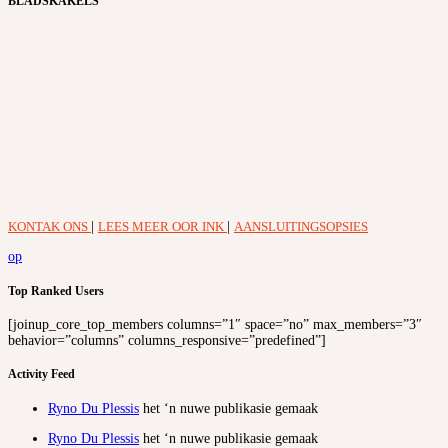
BLADSKAKELS
KONTAK ONS
|
LEES MEER OOR INK
|
AANSLUITINGSOPSIES
op
Top Ranked Users
[joinup_core_top_members columns=”1″ space=”no” max_members=”3″
behavior=”columns” columns_responsive=”predefined”]
Activity Feed
Ryno Du Plessis
het ‘n nuwe publikasie gemaak
Ryno Du Plessis
het ‘n nuwe publikasie gemaak