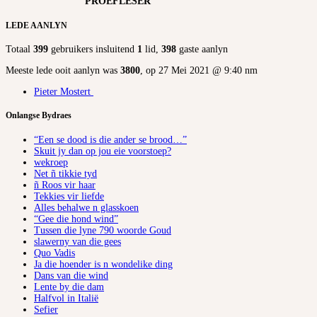
PROEFLESER
LEDE AANLYN
Totaal
399
gebruikers insluitend
1
lid,
398
gaste aanlyn
Meeste lede ooit aanlyn was
3800
, op 27 Mei 2021 @ 9:40 nm
Pieter Mostert
Onlangse Bydraes
“Een se dood is die ander se brood…”
Skuit jy dan op jou eie voorstoep?
wekroep
Net ñ tikkie tyd
ñ Roos vir haar
Tekkies vir liefde
Alles behalwe n glasskoen
“Gee die hond wind”
Tussen die lyne 790 woorde Goud
slawerny van die gees
Quo Vadis
Ja die hoender is n wondelike ding
Dans van die wind
Lente by die dam
Halfvol in Italië
Sefier